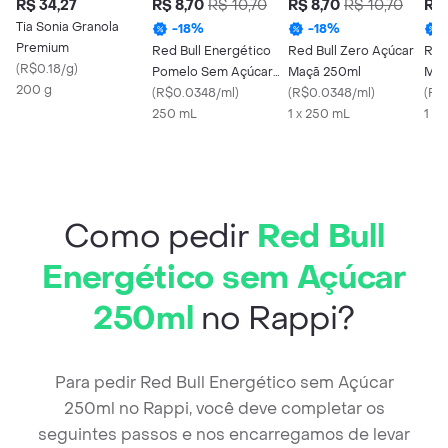
R$ 34,27
R$ 8,70
R$ 10,70
R$ 8,70
R$ 10,70
R$ 
Tia Sonia Granola
-
18
%
-
18
%
Premium
Red Bull Energético
Red Bull Zero Açúcar
Red
(
R$0.18/g
)
Pomelo Sem Açúcar
Maçã 250ml
Mel
200 g
250 mL
(
R$0.0348/ml
)
(
R$0.0348/ml
)
(
R$
250 mL
1 x 250 mL
1 X
Como pedir
Red Bull
Energético sem Açúcar
250ml
no Rappi?
Para pedir Red Bull Energético sem Açúcar
250ml no Rappi, você deve completar os
seguintes passos e nos encarregamos de levar