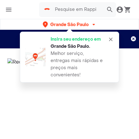
Grande São Paulo
Cadastre-se
Novo no Rappi?
e aproveite...
Insira seu endereço em
Entregas grátis por 15 dias!
Aplicam T&C
Grande São Paulo
.
Melhor serviço,
entregas mais rápidas e
preços mais
convenientes!