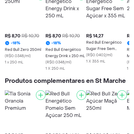
R$ 8,70
R$ 10,70
R$ 8,70
R$ 10,70
R$ 14,27
R$ 
Red Bull Energético
-
18
%
-
18
%
Sugar Free Sem
Red Bull Zero 250ml
Red Bull Energético
Red
Açúcar x 355 mL
(
R$0.0402/ml
)
(
R$0.0348/ml
)
Energy Drink x 250 mL
Maç
1 X 355 mL
1 x 250 mL
(
R$0.0348/ml
)
(
R$
1 X 250 mL
1 x
Produtos complementares en St Marche