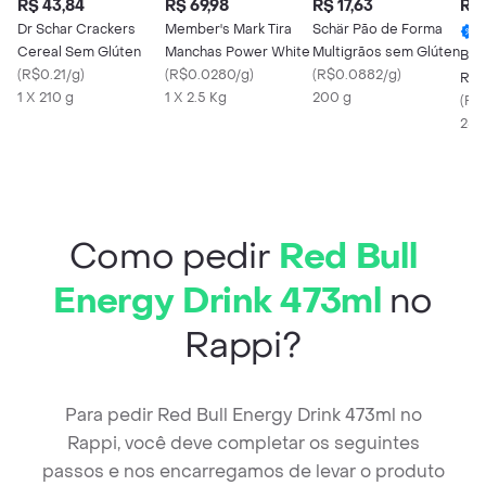
R$ 43,84
R$ 69,98
R$ 17,63
R$ 
Dr Schar Crackers
Member's Mark Tira
Schär Pão de Forma
Cereal Sem Glúten
Manchas Power White
Multigrãos sem Glúten
Beb
(
R$0.21/g
)
(
R$0.0280/g
)
(
R$0.0882/g
)
Red
1 X 210 g
1 X 2.5 Kg
200 g
Pês
(
R$0
Lat
250
Como pedir
Red Bull
Energy Drink 473ml
no
Rappi?
Para pedir Red Bull Energy Drink 473ml no
Rappi, você deve completar os seguintes
passos e nos encarregamos de levar o produto