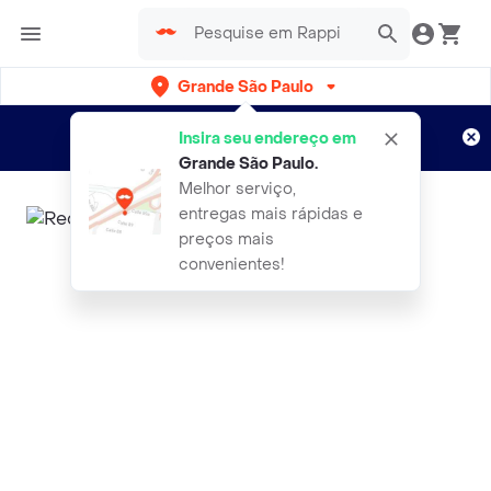
Grande São Paulo
Cadastre-se
Novo no Rappi?
e aproveite...
Insira seu endereço em
Entregas grátis por 15 dias!
Aplicam T&C
Grande São Paulo
.
Melhor serviço,
entregas mais rápidas e
preços mais
convenientes!