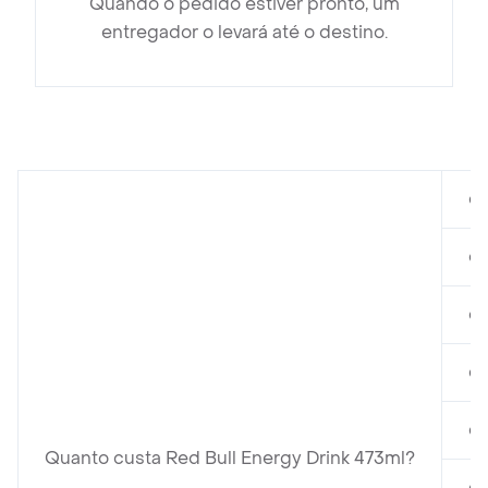
Quando o pedido estiver pronto, um
entregador o levará até o destino.
em
em
em
em
em
Quanto custa Red Bull Energy Drink 473ml?
em