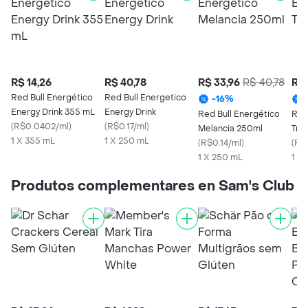
R$ 14,26
R$ 40,78
R$ 33,96
R$ 40,78
R$ 
Red Bull Energético
Red Bull Energetico
-
16
%
Energy Drink 355 mL
Energy Drink
Red Bull Energético
Red
(
R$0.0402/ml
)
(
R$0.17/ml
)
Melancia 250ml
Tro
1 X 355 mL
1 X 250 mL
(
R$0.14/ml
)
(
R$0
1 X 250 mL
1 X
Produtos complementares en Sam's Club