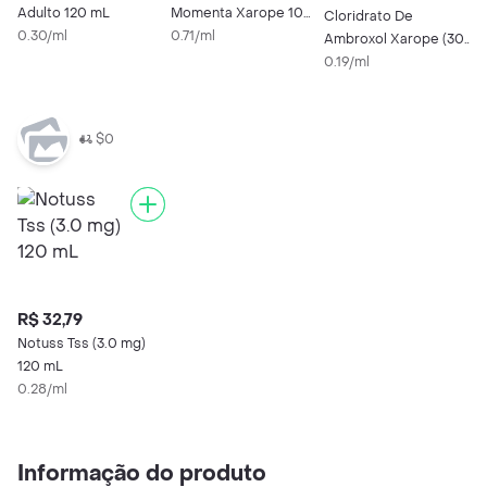
Adulto 120 mL
Momenta Xarope 100
Cloridrato De
A
0.30/ml
mL
0.71/ml
Ambroxol Xarope (30
C
mg)
0.19/ml
A
0
X
$0
R$ 32,79
Notuss Tss (3.0 mg)
120 mL
0.28/ml
Informação do produto