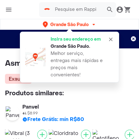
Grande São Paulo
Cadastre-se
Novo no Rappi?
e aproveite...
Insira seu endereço em
Entregas grátis por 15 dias!
Aplicam T&C
Grande São Paulo
.
Melhor serviço,
entregas mais rápidas e
Asmofen (0.2 mg/mL)
preços mais
convenientes!
Exausta
Produtos similares:
Panvel
$8.99
Frete Grátis: mín R$80