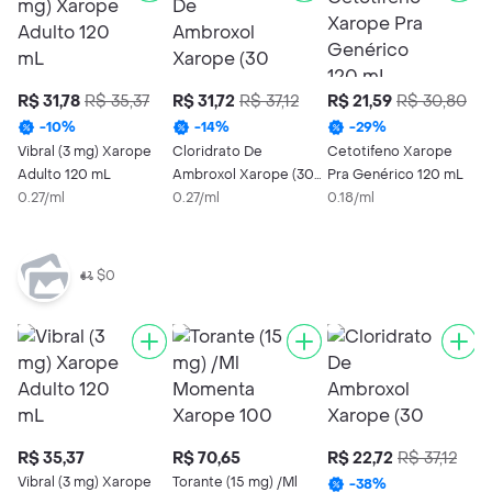
R$ 31,78
R$ 35,37
R$ 31,72
R$ 37,12
R$ 21,59
R$ 30,80
R
T
-
10
%
-
14
%
-
29
%
M
Vibral (3 mg) Xarope
Cloridrato De
Cetotifeno Xarope
m
0
Adulto 120 mL
Ambroxol Xarope (30
Pra Genérico 120 mL
0.27/ml
mg)
0.27/ml
0.18/ml
$0
R$ 35,37
R$ 70,65
R$ 22,72
R$ 37,12
R
Vibral (3 mg) Xarope
Torante (15 mg) /Ml
-
38
%