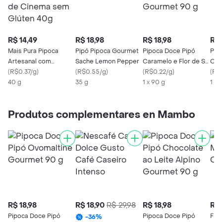
R$ 14,49
R$ 18,98
R$ 18,98
R$ 
Mais Pura Pipoca
Pipó Pipoca Gourmet
Pipoca Doce Pipó
Pip
Artesanal com
Sache Lemon Pepper
Caramelo e Flor de Sal
Ovo
Manteiga de Cinema
(
R$0.37/g
)
(
R$0.55/g
)
Gourmet 90 g
(
R$0.22/g
)
90 
(
R$
sem Glúten 40g
40 g
35 g
1 x 90 g
1 x 
Produtos complementares en Mambo
R$ 18,98
R$ 18,90
R$ 29,98
R$ 18,98
R$ 
Pipoca Doce Pipó
Pipoca Doce Pipó
Fini
-
36
%