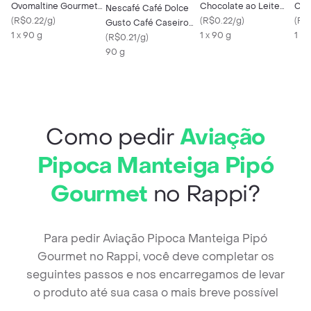
Ovomaltine Gourmet
Chocolate ao Leite
Cam
Nescafé Café Dolce
90 g
(
R$0.22/g
)
Alpino Gourmet 90 g
(
R$0.22/g
)
(
R$0
Gusto Café Caseiro
1 x 90 g
1 x 90 g
1 X 
Intenso
(
R$0.21/g
)
90 g
Como pedir
Aviação
Pipoca Manteiga Pipó
Gourmet
no Rappi?
Para pedir Aviação Pipoca Manteiga Pipó
Gourmet no Rappi, você deve completar os
seguintes passos e nos encarregamos de levar
o produto até sua casa o mais breve possível