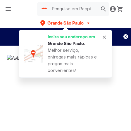
Grande São Paulo
Cadastre-se
Novo no Rappi?
e aproveite...
Insira seu endereço em
Entregas grátis por 15 dias!
Aplicam T&C
Grande São Paulo
.
Melhor serviço,
entregas mais rápidas e
preços mais
convenientes!