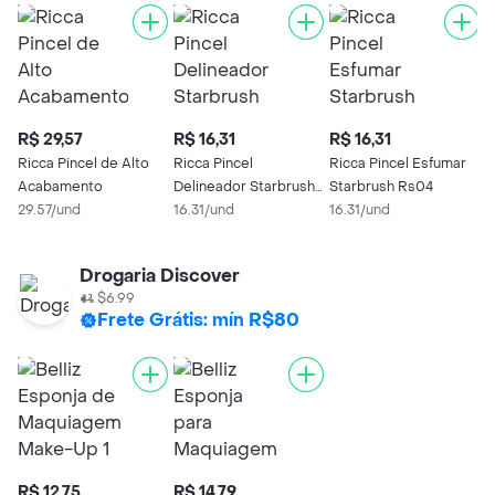
R$ 29,57
R$ 16,31
R$ 16,31
Ricca Pincel de Alto
Ricca Pincel
Ricca Pincel Esfumar
Acabamento
Delineador Starbrush
Starbrush Rs04
29.57/und
Rs05
16.31/und
16.31/und
Drogaria Discover
$6.99
Frete Grátis: mín R$80
R$ 12,75
R$ 14,79