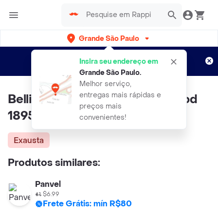
Grande São Paulo
Cadastre-se
Novo no Rappi?
e aproveite...
Insira seu endereço em
Entregas grátis por 15 dias!
Aplicam T&C
Grande São Paulo
.
Melhor serviço,
entregas mais rápidas e
Belliz Pincel Marfim Esfumar Cod
preços mais
1895
convenientes!
Exausta
Produtos similares:
Panvel
$6.99
Frete Grátis: mín R$80