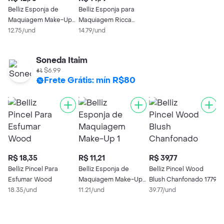
Belliz Esponja de
Belliz Esponja para
Maquiagem Make-Up 1
Maquiagem Ricca
unidade
12.75/und
Perfect M
14.79/und
Soneda Itaim
$6.99
Frete Grátis: mín R$80
R$ 18,35
R$ 11,21
R$ 39,77
R
Belliz Pincel Para
Belliz Esponja de
Belliz Pincel Wood
B
Esfumar Wood
Maquiagem Make-Up 1
Blush Chanfonado 1779
M
18.35/und
unidade
11.21/und
39.77/und
P
1