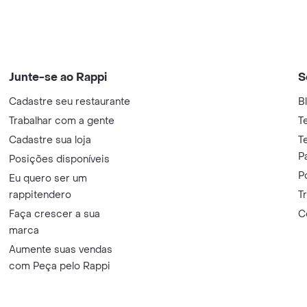
Junte-se ao Rappi
S
Cadastre seu restaurante
B
Trabalhar com a gente
T
Cadastre sua loja
T
P
Posições disponíveis
P
Eu quero ser um
rappitendero
T
Faça crescer a sua
C
marca
Aumente suas vendas
com Peça pelo Rappi