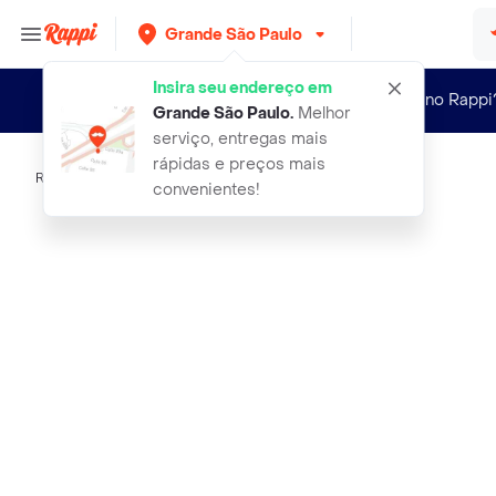
Grande São Paulo
Insira seu endereço em
Novo no Rappi
Grande São Paulo
.
Melhor
serviço, entregas mais
rápidas e preços mais
Rappi
belliz pincel wood blush marrom cin
convenientes!