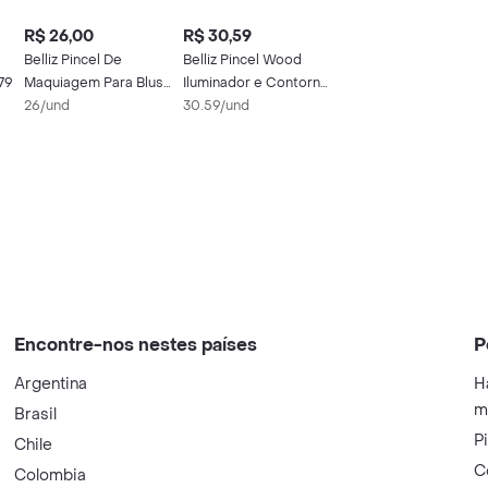
R$ 26,00
R$ 30,59
Belliz Pincel De
Belliz Pincel Wood
79
Maquiagem Para Blush
Iluminador e Contorno
501
26/und
Marrom / Cinza / Preto
30.59/und
Encontre-nos nestes países
P
Argentina
H
m
Brasil
P
Chile
C
Colombia