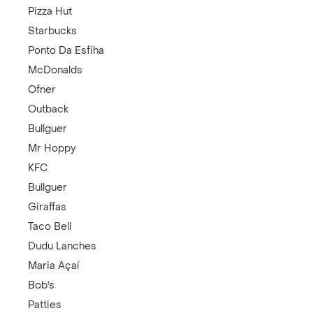
Pizza Hut
Starbucks
Ponto Da Esfiha
McDonalds
Ofner
Outback
Bullguer
Mr Hoppy
KFC
Bullguer
Giraffas
Taco Bell
Dudu Lanches
Maria Açaí
Bob's
Patties