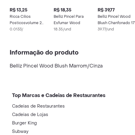
R$ 13,25
R$ 18,35
R$ 39,77
Ricca Cilios
Belliz Pincel Para
Belliz Pincel Wood
Posticosvolume 2
Esfumar Wood
Blush Chanfonado 17
Medio Ref:2676
0.0133/
18.35/und
39.77/und
Informação do produto
Belliz Pincel Wood Blush Marrom/Cinza
Top Marcas e Cadeias de Restaurantes
Cadeias de Restaurantes
Cadeias de Lojas
Burger King
Subway