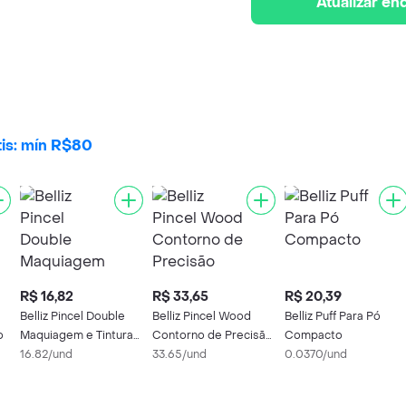
Atualizar e
tis: mín R$80
R$ 16,82
R$ 33,65
R$ 20,39
Belliz Pincel Double
Belliz Pincel Wood
Belliz Puff Para Pó
o
Maquiagem e Tintura
Contorno de Precisão
Compacto
Preto
16.82/und
Marrom / Cinza
33.65/und
0.0370/und