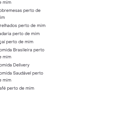
e mim
obremesas perto de
im
relhados perto de mim
adaria perto de mim
çaí perto de mim
omida Brasileira perto
e mim
omida Delivery
omida Saudável perto
e mim
afé perto de mim