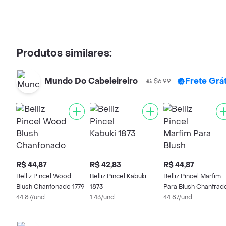
Produtos similares:
Mundo Do Cabeleireiro
Frete Grá
$6.99
R$ 44,87
R$ 42,83
R$ 44,87
Belliz Pincel Wood
Belliz Pincel Kabuki
Belliz Pincel Marfim
Blush Chanfonado 1779
1873
Para Blush Chanfrad
44.87/und
1.43/und
44.87/und