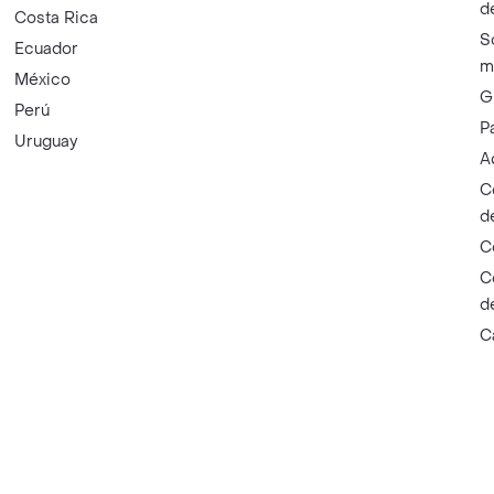
d
Costa Rica
S
Ecuador
m
México
G
Perú
P
Uruguay
A
C
d
C
C
d
C