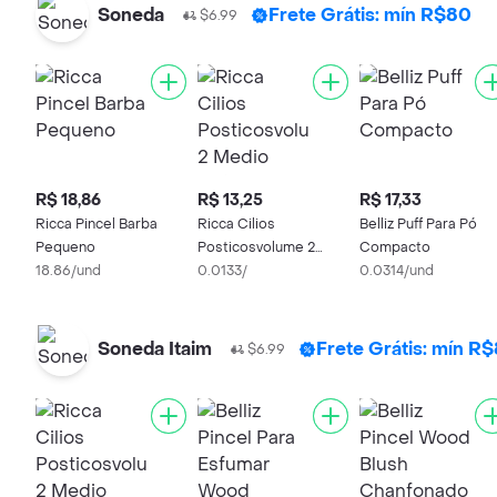
Soneda
Frete Grátis: mín R$80
$6.99
R$ 18,86
R$ 13,25
R$ 17,33
Ricca Pincel Barba
Ricca Cilios
Belliz Puff Para Pó
Pequeno
Posticosvolume 2
Compacto
18.86/und
Medio Ref:2676
0.0133/
0.0314/und
Soneda Itaim
Frete Grátis: mín R
$6.99