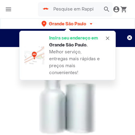
Grande São Paulo
Cadastre-se
Novo no Rappi?
e aproveite...
Insira seu endereço em
Entregas grátis por 15 dias!
Aplicam T&C
Grande São Paulo
.
Melhor serviço,
entregas mais rápidas e
preços mais
convenientes!