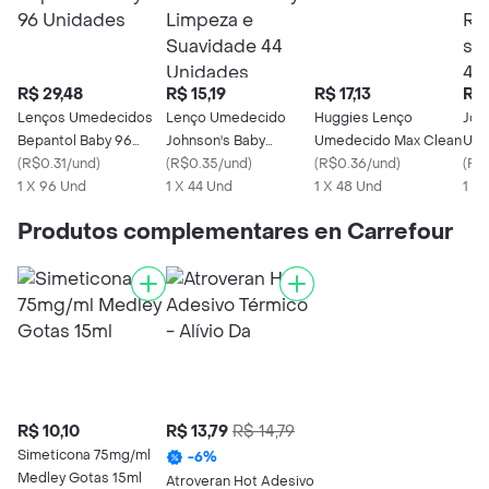
R$ 29,48
R$ 15,19
R$ 17,13
R$ 
Lenços Umedecidos
Lenço Umedecido
Huggies Lenço
Joh
Bepantol Baby 96
Johnson's Baby
Umedecido Max Clean
Ume
Unidades
(
R$0.31/und
)
Limpeza e Suavidade
(
R$0.35/und
)
(
R$0.36/und
)
Nas
(
R$
1 X 96 Und
44 Unidades
1 X 44 Und
1 X 48 Und
Fra
1 X
Uni
Produtos complementares en Carrefour
R$ 10,10
R$ 13,79
R$ 14,79
Simeticona 75mg/ml
-
6
%
Medley Gotas 15ml
Atroveran Hot Adesivo