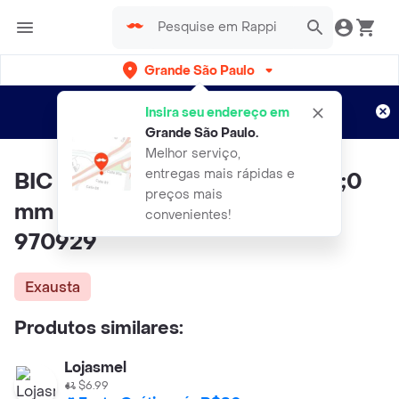
Grande São Paulo
Cadastre-se
Novo no Rappi?
e aproveite...
Insira seu endereço em
Entregas grátis por 15 dias!
Aplicam T&C
Grande São Paulo
.
Melhor serviço,
entregas mais rápidas e
BIC Kit Pincel Quadro Branco 2;0
preços mais
mm 4 Cores com Apagador
convenientes!
970929
Exausta
Produtos similares:
Lojasmel
$6.99