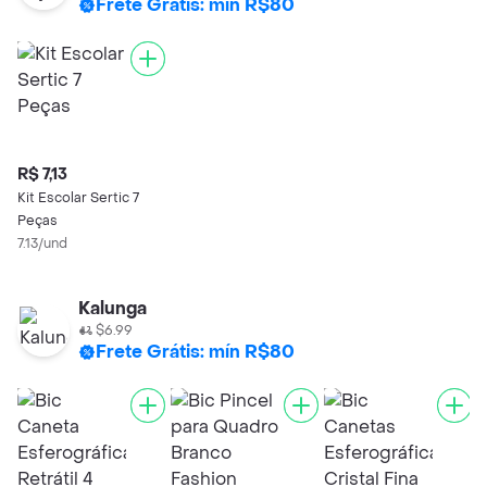
Frete Grátis: mín R$80
R$ 7,13
Kit Escolar Sertic 7
Peças
7.13/und
Kalunga
$6.99
Frete Grátis: mín R$80