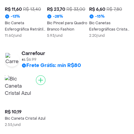
R$ 11,60
R$ 13,40
R$ 23,70
R$ 33,00
R$ 6,60
R$ 7,80
R
B
-
13
%
-
28
%
-
15
%
F
Bic Caneta
Bic Pincel para Quadro
Bic Canetas
2
Esferográfica Retrátil
Branco Fashion
Esferográficas Cristal
4 Cores Original
11.60/und
5.93/und
Fina
2.20/und
Carrefour
$6.99
Frete Grátis: mín R$80
R$ 10,19
Bic Caneta Cristal Azul
2.55/und