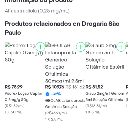
Informação do produto
Alfaestradiola (0.25 mg/mL)
Produtos relacionados en Drogaria São
Paulo
R$ 75,99
R$ 109,76
R$ 161,62
R$ 81,52
R$ 
Psorex Loção Capilar
Glaub 2mg/ml Genom
Alph
-
32
%
0.5mg/g 50g
5ml Solução Oftálmica
(
R$
GEOLAB Latanoprosta
(
R$1.52/ml
)
Estéril
(
R$16.31/ml
)
1 X
Genérico Solução
1 X 50 mL
1 X 5 mL
Oftálmica 50mcg/ml
(
R$43.91/ml
)
2.5ml
1 X 2.5 mL