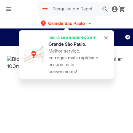
Grande São Paulo
Cadastre-se
Novo no Rappi?
e aproveite...
Insira seu endereço em
Entregas grátis por 15 dias!
Aplicam T&C
Grande São Paulo
.
Melhor serviço,
entregas mais rápidas e
preços mais
convenientes!