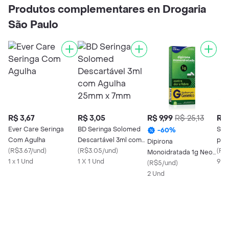
Produtos complementares en Drogaria
São Paulo
R$ 3,67
R$ 3,05
R$ 9,99
R$ 25,13
R$ 
Ever Care Seringa
BD Seringa Solomed
Stre
-
60
%
Com Agulha
Descartável 3ml com
par
Dipirona
(
R$3.67/und
)
Agulha 25mm x 7mm
(
R$3.05/und
)
Lim
(
R$
Monoidratada 1g Neo
1 x 1 Und
1 X 1 Und
(Flu
9 U
Química com 10
(
R$5/und
)
mg)
Comprimidos
2 Und