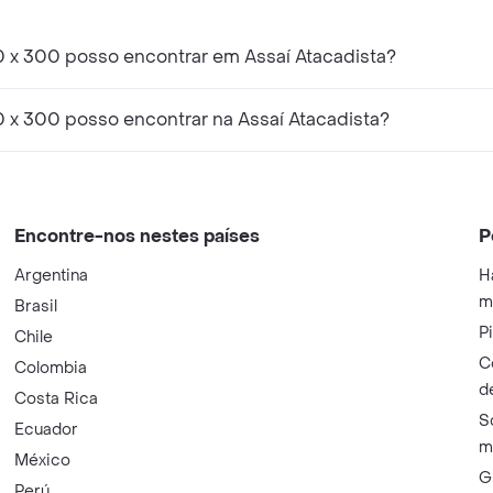
0 x 300 posso encontrar em Assaí Atacadista?
0 x 300 posso encontrar na Assaí Atacadista?
Encontre-nos nestes países
P
Argentina
H
m
Brasil
P
Chile
C
Colombia
d
Costa Rica
S
Ecuador
m
México
G
Perú