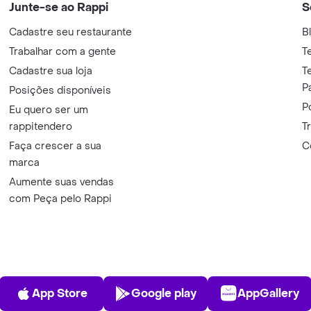
Junte-se ao Rappi
S
Cadastre seu restaurante
B
Trabalhar com a gente
T
Cadastre sua loja
T
P
Posições disponíveis
P
Eu quero ser um
rappitendero
T
Faça crescer a sua
C
marca
Aumente suas vendas
com Peça pelo Rappi
App Store
Play Store
AppGalle
App Store
Google play
AppGallery