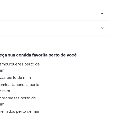
eça sua comida favorita perto de você
ambúrgueres perto de
im
izza perto de mim
omida Japonesa perto
e mim
obremesas perto de
im
relhados perto de mim