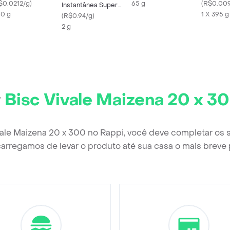
$0.0212/g
)
65 g
de Soro d
(
R$0.00
Instantânea Super
0 g
Leite
1 X 395 g
Cola
(
R$0.94/g
)
2 g
r
Bisc Vivale Maizena 20 x 3
vale Maizena 20 x 300 no Rappi, você deve completar os
arregamos de levar o produto até sua casa o mais breve 