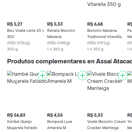
R$ 5,27
R$ 5,33
R$ 6,68
R$
Bisc Vivale Leite 20 x
Renata Biscoito
Biscoito Maizena
Pa
300
Maizena
Tradicional Vitarella
Ma
(
R$0.0176/g
)
(
R$0.0149/g
)
350 g
(
R$0.0191/g
)
(
R
300 g
1 X 360 g
1 X 350 g
1 
Produtos complementares en Assaí Atacad
R$ 56,83
R$ 4,55
R$ 5,33
R$
Itambé Queijo
Bompack Luva
Vivale Biscoito Cream
Yo
Muçarela Fatiado
Amarela M
Cracker Manteiga
Ma