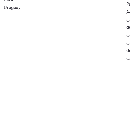
P
Uruguay
A
C
d
C
C
d
C