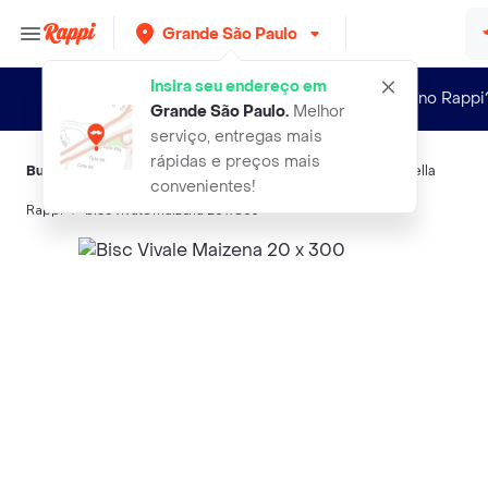
Grande São Paulo
Insira seu endereço em
Novo no Rappi
Grande São Paulo
.
Melhor
serviço, entregas mais
rápidas e preços mais
Buscas relacionadas:
Biscoitos
,
Maizena
,
Bisc
,
Renata
,
Vitarella
convenientes!
Rappi
bisc vivale maizena 20 x 300