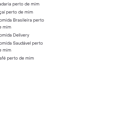
adaria perto de mim
çaí perto de mim
omida Brasileira perto
e mim
omida Delivery
omida Saudável perto
e mim
afé perto de mim