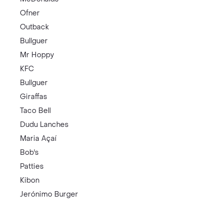
Ofner
Outback
Bullguer
Mr Hoppy
KFC
Bullguer
Giraffas
Taco Bell
Dudu Lanches
Maria Açaí
Bob's
Patties
Kibon
Jerónimo Burger