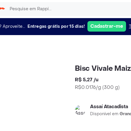
Cadastrar-me
?
Aproveite...
Entregas grátis por 15 dias!
Bisc Vivale Mai
R$ 5,27
/
u
R$0.0176/g
(
300 g
)
Assaí Atacadista
Disponível em
Grand