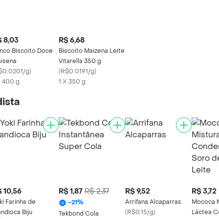
 8,03
R$ 6,68
nco Biscoito Doce
Biscoito Maizena Leite
isena
Vitarella 350 g
$0.0201/g
)
(
R$0.0191/g
)
X 400 g
1 X 350 g
ista
 10,56
R$ 1,87
R$ 2,37
R$ 9,52
R$ 3,72
ki Farinha de
Arrifana Alcaparras
Mococa M
-
21
%
ndioca Biju
(
R$0.15/g
)
Láctea 
Tekbond Cola