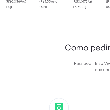
(
R$0.0569/g
)
(
R$4.55/und
)
(
R$0.0178/g
)
(
R
1 Kg
1 Und
1 X 300 g
50
Como pedi
Para pedir Bisc Vi
nos enc