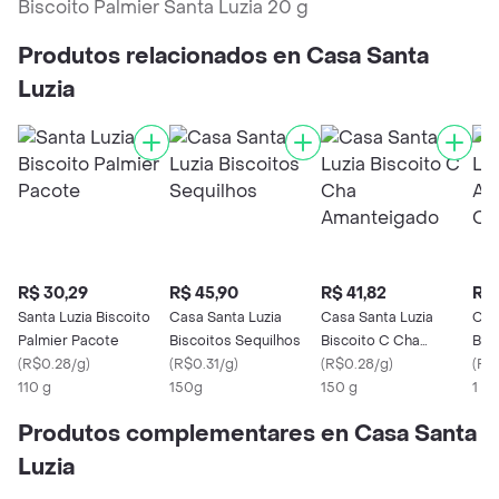
Biscoito Palmier Santa Luzia 20 g
Produtos relacionados en Casa Santa
Luzia
R$ 30,29
R$ 45,90
R$ 41,82
R$ 
Santa Luzia Biscoito
Casa Santa Luzia
Casa Santa Luzia
Cas
Palmier Pacote
Biscoitos Sequilhos
Biscoito C Cha
Bis
(
R$0.28/g
)
(
R$0.31/g
)
Amanteigado
(
R$0.28/g
)
de 
(
R$0
110 g
150g
150 g
1 X 
Produtos complementares en Casa Santa
Luzia