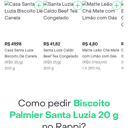
R$ 49,98
R$ 41,82
R$ 4,80
R$ 
Casa Santa Luzia
Santa Luzia Caldo
Matte Leão Chá Mate
Coo
Biscoito De Canela
Beef Tea Congelado
com Limão com Gás
Got
(
R$0.25/g
)
(
R$0.21/g
)
(
R$0.0166/ml
)
Cas
(
R$0
200 g
200 g
1 X 290 mL
180
Como pedir
Biscoito
Palmier Santa Luzia 20 g
no Rappi?