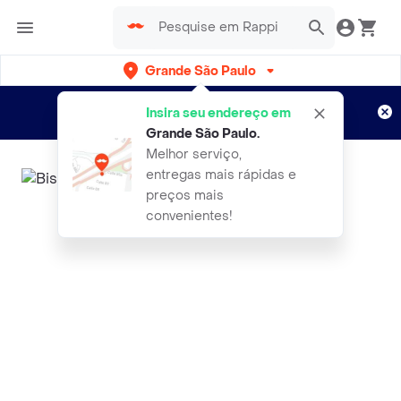
Grande São Paulo
Cadastre-se
Novo no Rappi?
e aproveite...
Insira seu endereço em
Entregas grátis por 15 dias!
Aplicam T&C
Grande São Paulo
.
Melhor serviço,
entregas mais rápidas e
preços mais
convenientes!