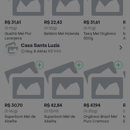
R$ 31,61
R$ 22,43
R$ 31,61
R$ 
(0.11/g)
(0.12/g)
(0.11/g)
(0.
Qualitá Mel Flor
Baldoni Mel Holanda
Taeq Mel Orgânico
Mel
Laranjeira
300g
Açú
Casa Santa Luzia
Hoy, 8 AM
R$ 9,90
•
R$ 30,70
R$ 42,84
R$ 47,94
R$ 
(0.16/g)
(0.13/ml)
(0.20/g)
(0.1
Superbom Mel de
Superbom Mel de
Orgânico Brasil Mel
Mel
Abelha
Abelha
Puro Cremoso
Eco