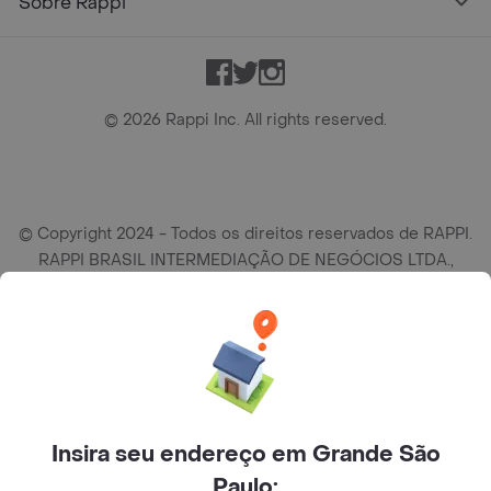
Sobre Rappi
Facebook
Twitter
Instagram
©
2026
Rappi Inc. All rights reserved.
© Copyright 2024 - Todos os direitos reservados de RAPPI.
RAPPI BRASIL INTERMEDIAÇÃO DE NEGÓCIOS LTDA.,
empresa com sede social na R Haddock Lobo, 595, 9 andar,
conj. 91, Lado A, Cerqueira Cesar, São Paulo/SP CEP. 01414-
905, CNPJ/MF n° 26.900.161/0001-25.
Insira seu endereço em Grande São
Paulo: