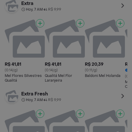
Extra
Hoy, 7 AM
R$ 9,99
•
R$ 41,81
R$ 41,81
R$ 20,39
R$ 
(0.14/g)
(0.14/g)
(0.11/g)
2
Mel Flores Silvestres
Qualitá Mel Flor
Baldoni Mel Holanda
(0.
Qualitá
Laranjeira
Mel
Org
Extra Fresh
Hoy, 7 AM
R$ 9,99
•