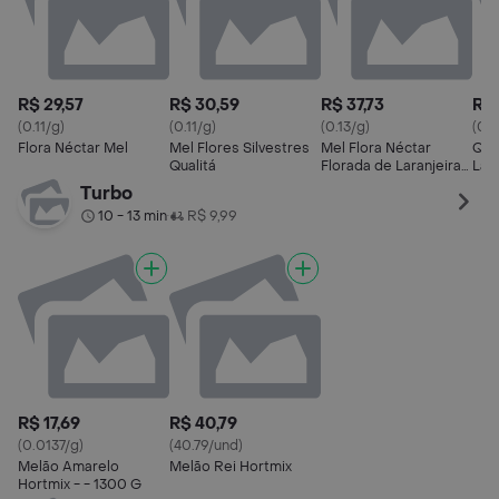
R$ 29,57
R$ 30,59
R$ 37,73
R$ 
(0.11/g)
(0.11/g)
(0.13/g)
(0.1
Flora Néctar Mel
Mel Flores Silvestres
Mel Flora Néctar
Qual
Qualitá
Florada de Laranjeira
Lara
Bisnaga 300 g
Turbo
10 - 13 min
R$ 9,99
•
R$ 17,69
R$ 40,79
(0.0137/g)
(40.79/und)
Melão Amarelo
Melão Rei Hortmix
Hortmix - - 1300 G