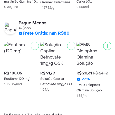
mg União Química 10
Caixa 60
1
Germed Hidroxizina
Comprimidos
0.65/und
Comprimidos
2.14/und
1467.32/g
Pague Menos
$6.99
Frete Grátis: mín R$80
R$ 105,05
R$ 91,79
R$ 20,31
R$ 24,12
R
Equitam (120 mg)
Solução Capilar
-
15
%
105.05/und
Betnovate 1mg/g GSK
EMS Ciclopirox
H
50g
1.84/g
Olamina Solução
4
Tópica 10mg/ml 15ml
1.36/ml