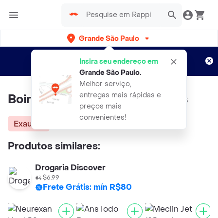
Grande São Paulo
Cadastre-se
Novo no Rappi?
e aproveite...
Insira seu endereço em
Entregas grátis por 15 dias!
Aplicam T&C
Grande São Paulo
.
Melhor serviço,
entregas mais rápidas e
Boiron Quiétude 20 Flaconetes
preços mais
convenientes!
Exausta
Produtos similares:
Drogaria Discover
$6.99
Frete Grátis: mín R$80