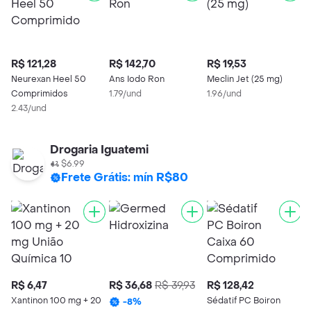
R$ 121,28
R$ 142,70
R$ 19,53
R
Neurexan Heel 50
Ans Iodo Ron
Meclin Jet (25 mg)
S
Comprimidos
1.79/und
1.96/und
C
2.43/und
C
2
Drogaria Iguatemi
$6.99
Frete Grátis: mín R$80
R$ 6,47
R$ 36,68
R$ 39,93
R$ 128,42
R
Xantinon 100 mg + 20
Sédatif PC Boiron
A
-
8
%