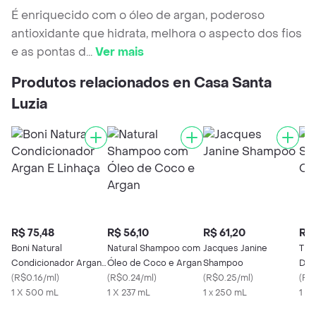
É enriquecido com o óleo de argan, poderoso
antioxidante que hidrata, melhora o aspecto dos fios
e as pontas d
...
Ver mais
Produtos relacionados en Casa Santa
Luzia
R$ 75,48
R$ 56,10
R$ 61,20
R$ 
Boni Natural
Natural Shampoo com
Jacques Janine
TR
Condicionador Argan
Óleo de Coco e Argan
Shampoo
Det
E Linhaça
(
R$0.16/ml
)
(
R$0.24/ml
)
(
R$0.25/ml
)
(
R$
1 X 500 mL
1 X 237 mL
1 x 250 mL
1 X