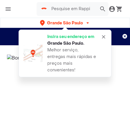
Grande São Paulo
Cadastre-se
Novo no Rappi?
e aproveite...
Insira seu endereço em
Entregas grátis por 15 dias!
Aplicam T&C
Grande São Paulo
.
Melhor serviço,
entregas mais rápidas e
preços mais
convenientes!