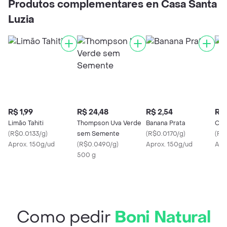
Produtos complementares en Casa Santa
Luzia
R$ 1,99
R$ 24,48
R$ 2,54
R$ 
Limão Tahiti
Thompson Uva Verde
Banana Prata
Ceb
(
R$0.0133/g
)
sem Semente
(
R$0.0170/g
)
(
R$
Aprox. 150g/ud
(
R$0.0490/g
)
Aprox. 150g/ud
Apr
500 g
Como pedir
Boni Natural