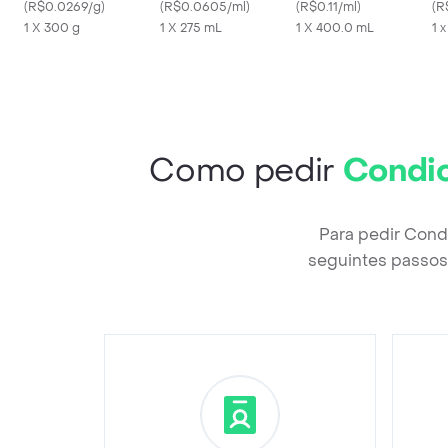
(
R$0.0269/g
)
(
R$0.0605/ml
)
400ml
(
R$0.11/ml
)
Ma
(
R
1 X 300 g
1 X 275 mL
1 X 400.0 mL
1 
Como pedir
Condic
Para pedir Cond
seguintes passos 