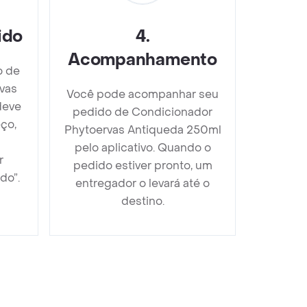
ido
4
.
Acompanhamento
o de
vas
Você pode acompanhar seu
deve
pedido de Condicionador
ço,
Phytoervas Antiqueda 250ml
pelo aplicativo. Quando o
r
pedido estiver pronto, um
do”.
entregador o levará até o
destino.