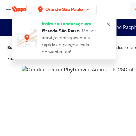
Grande São Paulo
Insira seu endereço em
Novo no Rappi
Grande São Paulo
.
Melhor
serviço, entregas mais
rápidas e preços mais
Buscas relacionadas:
Condicionador
,
Phytoervas
,
Siage
,
Bonduelle
,
Tao
convenientes!
Rappi
condicionador phytoervas antiqueda