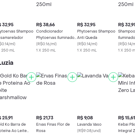
 32,95
R$ 38,66
R$ 32,95
R$ 32,9
ytoervas Shampoo
Condicionador
Phytoervas Shampoo
Shampoo
samarelador
Phytoervas Iluminador
Anti Queda
Iluminad
$0.14/ml
)
250ml
(
R$0.16/ml
)
(
R$0.14/ml
)
(
R$0.14/
X 250 mL
1 X 250 mL
1 X 250 mL
1 X 250 
Luzia
 25,91
R$ 21,73
R$ 9,08
R$ 15,61
ld Ko Barra de
Ervas Finas Flor de
Lavanda Vaso
Kebai Pão
oteína Ao Leite
Rosa
(
R$9.08/und
)
Integral 