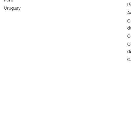
Perú
P
Uruguay
A
C
d
C
C
d
C