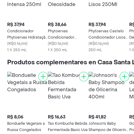
R$ 37,94
R$ 38,66
R$ 37,94
R$
Condicionador
Phytoervas
Phytoervas Castelo
Ph
Phytoervas Hidratação
Condicionador
Condicionador Lisos
De
Intensa 250ml
(
R$0.16/ml
)
Controle De
(
R$0.16/ml
)
250Ml
(
R$0.16/ml
)
(
R
1 X 250 mL
Oleosidade
1 X 250 mL
250 mL
1 
Produtos complementares en Casa Santa 
R$ 8,06
R$ 16,63
R$ 41,82
R$
Bonduelle Vegetais a
Tao Kombucha Bebida
Johnson's Baby
Go
Russa Congelados
Fermentada Basic Uva
Shampoo de Glicerina
Pr