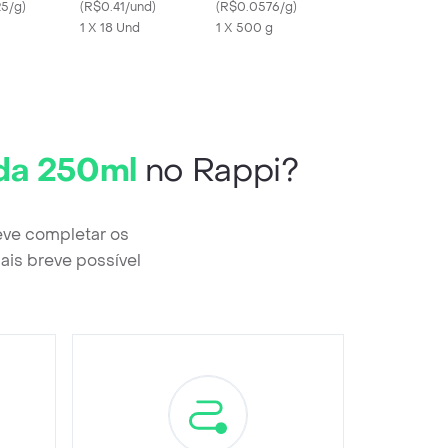
5/g
)
Marshmallow
(
R$0.41/und
)
Comestíveis
(
R$0.0576/g
)
1 X 18 Und
1 X 500 g
da 250ml
no Rappi?
eve completar os
ais breve possível