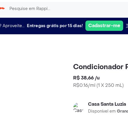
Cadastrar-me
?
Aproveite...
Entregas grátis por 15 dias!
Condicionador 
R$ 38,66
/
u
R$0.16/ml
(
1 X 250 mL
)
Casa Santa Luzia
Disponível em
Grand