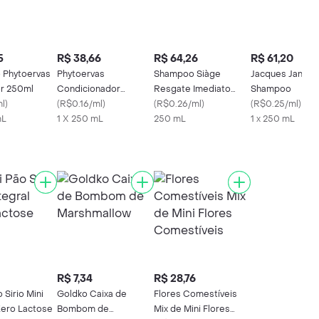
5
R$ 38,66
R$ 64,26
R$ 61,20
 Phytoervas
Phytoervas
Shampoo Siàge
Jacques Janine
or 250ml
Condicionador
Resgate Imediato
Shampoo
ml
)
Desamarelador
(
R$0.16/ml
)
250ml
(
R$0.26/ml
)
(
R$0.25/ml
)
mL
1 X 250 mL
250 mL
1 x 250 mL
R$ 7,34
R$ 28,76
 Sirio Mini
Goldko Caixa de
Flores Comestíveis
Zero Lactose
Bombom de
Mix de Mini Flores