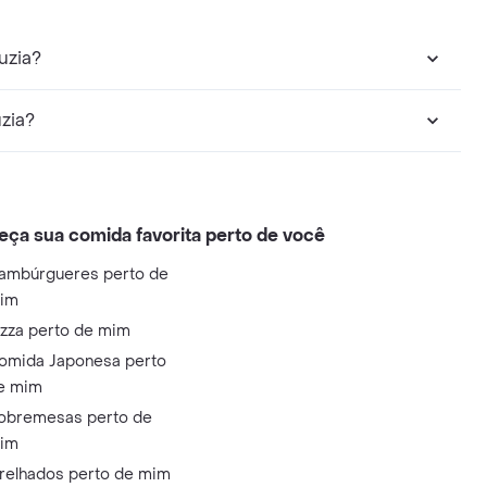
uzia?
zia?
eça sua comida favorita perto de você
ambúrgueres perto de
im
izza perto de mim
omida Japonesa perto
e mim
obremesas perto de
im
relhados perto de mim