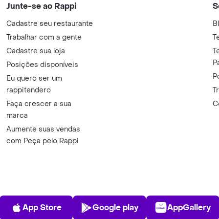
Junte-se ao Rappi
S
Cadastre seu restaurante
B
Trabalhar com a gente
T
Cadastre sua loja
T
P
Posições disponíveis
P
Eu quero ser um
rappitendero
T
Faça crescer a sua
C
marca
Aumente suas vendas
com Peça pelo Rappi
App Store
Play Store
AppGalle
App Store
Google play
AppGallery