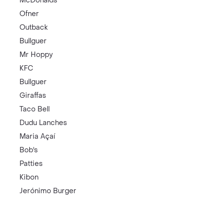
McDonalds
Ofner
Outback
Bullguer
Mr Hoppy
KFC
Bullguer
Giraffas
Taco Bell
Dudu Lanches
Maria Açaí
Bob's
Patties
Kibon
Jerónimo Burger