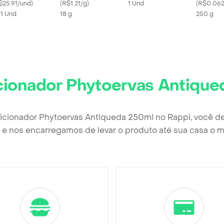
rshmallow
$25.91/und
)
(
R$1.21/g
)
1 Und
(
R$0.062
x 1 Und
18 g
250 g
ionador Phytoervas Antique
icionador Phytoervas Antiqueda 250ml no Rappi, você d
e nos encarregamos de levar o produto até sua casa o m