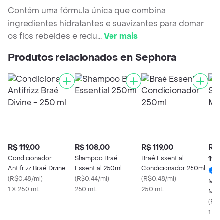
Contém uma fórmula única que combina
ingredientes hidratantes e suavizantes para domar
os fios rebeldes e redu
...
Ver mais
Produtos relacionados en Sephora
R$ 119,00
R$ 108,00
R$ 119,00
R$
Condicionador
Shampoo Braé
Braé Essential
194
Antifrizz Braé Divine -
Essential 250ml
Condicionador 250ml
250 ml
(
R$0.48/ml
)
(
R$0.44/ml
)
(
R$0.48/ml
)
Mor
1 X 250 mL
250 mL
250 mL
Moi
(
R$
1 X