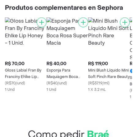
Produtos complementares en Sephora
R$ 70,00
R$ 40,00
R$ 119,00
R$ 
Gloss Labial Fran By
Esponja Para
Mini Blush Líquido Mini
Franciny Ehlke Lip
Maquiagem Boca
Soft Pinch Rare Beauty
Sab
Honey - 1 Unid.
(
R$70/und
)
Rosa Super Macia
(
R$40/und
)
(
R$37.19/ml
)
Bub
1 Und
1 Und
1 X 3.2 mL
Che
(
R$0
Sep
1 x
Como pedir
Braé