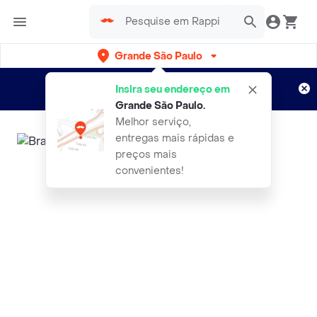
Grande São Paulo
Cadastre-se
Novo no Rappi?
e aproveite...
Insira seu endereço em
Entregas grátis por 15 dias!
Aplicam T&C
Grande São Paulo
.
Melhor serviço,
entregas mais rápidas e
preços mais
convenientes!