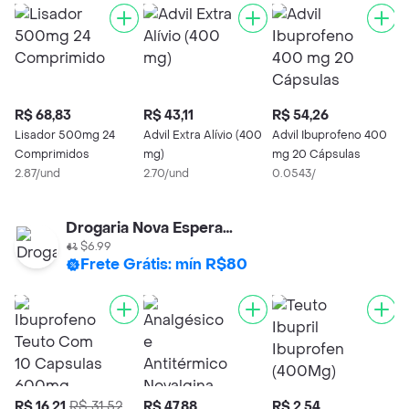
R$ 68,83
R$ 43,11
R$ 54,26
R
Lisador 500mg 24
Advil Extra Alívio (400
Advil Ibuprofeno 400
B
Comprimidos
mg)
mg 20 Cápsulas
(
2.87/und
2.70/und
0.0543/
D
1
(
Drogaria Nova Esperança
$6.99
Frete Grátis: mín R$80
R$ 16,21
R$ 31,52
R$ 47,88
R$ 2,54
R