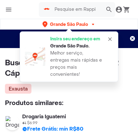
Grande São Paulo
Cadastre-se
Novo no Rappi?
e aproveite...
Insira seu endereço em
Entregas grátis por 15 dias!
Aplicam T&C
Grande São Paulo
.
Melhor serviço,
entregas mais rápidas e
Buscofem Ibuprofeno 400mg 2
preços mais
Cápsulas
convenientes!
Exausta
Produtos similares:
Drogaria Iguatemi
$6.99
Frete Grátis: mín R$80