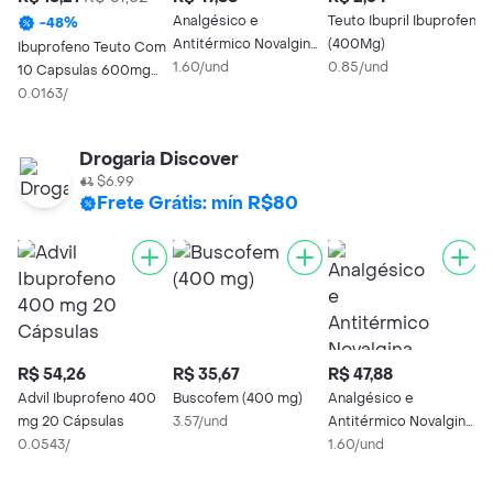
Analgésico e
Teuto Ibupril Ibuprofen
A
-
48
%
Antitérmico Novalgina
(400Mg)
m
Ibuprofeno Teuto Com
500mg 30
1.60/und
0.85/und
0
10 Capsulas 600mg
Comprimidos
Generico
0.0163/
Drogaria Discover
$6.99
Frete Grátis: mín R$80
R$ 54,26
R$ 35,67
R$ 47,88
R
Advil Ibuprofeno 400
Buscofem (400 mg)
Analgésico e
A
mg 20 Cápsulas
3.57/und
Antitérmico Novalgina
C
0.0543/
500mg 30
1.60/und
5
Comprimidos