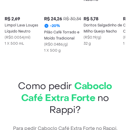
R$ 2,69
R$ 24,26
R$ 30,34
R$ 5,78
R$ 
Limpol Lava Louças
Doritos Salgadinho de
Cho
-
20
%
Líquido Neutro
Milho Queijo Nacho
Orig
Pilão Café Torrado e
(
R$0.0054/ml
)
(
R$0.19/g
)
(
R$0
Moído Tradicional
1 X 500 mL
32 g
1 X 
(
R$0.0486/g
)
1 X 500 g
Como pedir
Caboclo
Café Extra Forte
no
Rappi?
Para pedir Caboclo Café Extra Forte no Rappi,