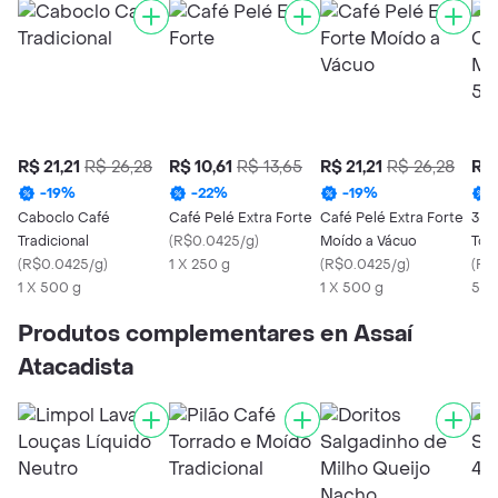
R$ 21,21
R$ 26,28
R$ 10,61
R$ 13,65
R$ 21,21
R$ 26,28
R$ 
-
19
%
-
22
%
-
19
%
Caboclo Café
Café Pelé Extra Forte
Café Pelé Extra Forte
3 C
Tradicional
(
R$0.0425/g
)
Moído a Vácuo
Tor
(
R$0.0425/g
)
1 X 250 g
(
R$0.0425/g
)
Ext
(
R$
1 X 500 g
1 X 500 g
Vác
500
Produtos complementares en Assaí
Atacadista