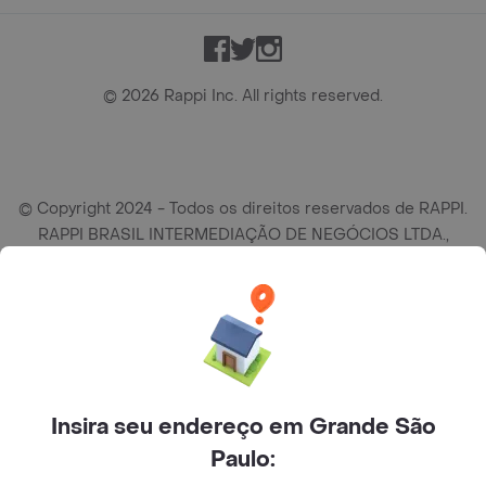
Facebook
Twitter
Instagram
©
2026
Rappi Inc. All rights reserved.
© Copyright 2024 - Todos os direitos reservados de RAPPI.
RAPPI BRASIL INTERMEDIAÇÃO DE NEGÓCIOS LTDA.,
empresa com sede social na R Haddock Lobo, 595, 9 andar,
conj. 91, Lado A, Cerqueira Cesar, São Paulo/SP CEP. 01414-
905, CNPJ/MF n° 26.900.161/0001-25.
Insira seu endereço em Grande São
Paulo: