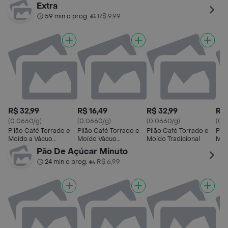
Espresso Fortíssimo
Extra
59 min o prog.
R$ 9,99
•
R$ 32,99
R$ 16,49
R$ 32,99
R$ 
(0.0660/g)
(0.0660/g)
(0.0660/g)
(0.
Pilão Café Torrado e
Pilão Café Torrado e
Pilão Café Torrado e
Pil
Moído a Vácuo
Moído Vácuo
Moído Tradicional
Moí
Tradicional
Tradicional
Pão De Açúcar Minuto
24 min o prog.
R$ 6,99
•