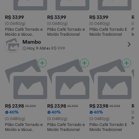
R$ 33,99
R$ 33,99
R$ 33,99
R$ 
(0.0680/g)
(0.0680/g)
(0.0680/g)
(0.
Pilão Café Torrado e
Pilão Café Torrado e
Pilão Café Torrado E
Pil
Moído a Vácuo
Moído Tradicional
Moído Tradicional
Moí
Tradicional
Mambo
Hoy, 9 AM
R$ 9,99
•
R$ 23,98
R$ 23,98
R$ 23,98
R$ 
R$ 39,98
R$ 39,98
R$ 39,98
40%
40%
40%
(0.
Pil
(0.0480/g)
(0.0480/g)
(0.0480/g)
Moí
Pilão Café Torrado e
Pilão Café Torrado e
Pilão Café Torrado E
Trad
Moído a Vácuo
Moído Tradicional
Moído Tradicional
Tradicional