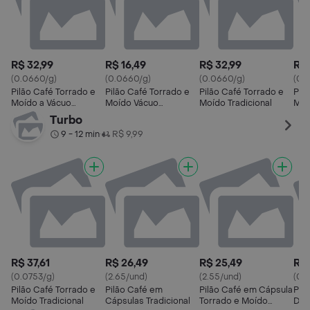
R$ 32,99
R$ 16,49
R$ 32,99
R$ 
(0.0660/g)
(0.0660/g)
(0.0660/g)
(0.
Pilão Café Torrado e
Pilão Café Torrado e
Pilão Café Torrado e
Pil
Moído a Vácuo
Moído Vácuo
Moído Tradicional
Moí
Tradicional
Tradicional
Turbo
9 - 12 min
R$ 9,99
•
R$ 37,61
R$ 26,49
R$ 25,49
R$ 
(0.0753/g)
(2.65/und)
(2.55/und)
(0.1
Pilão Café Torrado e
Pilão Café em
Pilão Café em Cápsula
Pil
Moído Tradicional
Cápsulas Tradicional
Torrado e Moído
Des