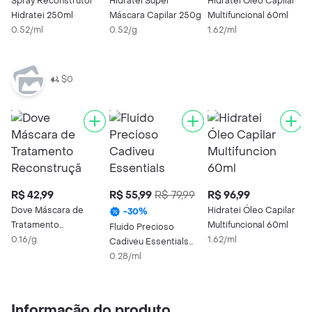
Spray Reconstrutor
Hidratei Super
Hidratei Óleo Capilar
Hidratei 250ml
Máscara Capilar 250g
Multifuncional 60ml
0.52/ml
0.52/g
1.62/ml
$0
R$ 42,99
R$ 55,99
R$ 79,99
R$ 96,99
R
Dove Máscara de
Hidratei Óleo Capilar
K
-
30
%
Tratamento
Multifuncional 60ml
T
Fluido Precioso
Reconstrução
0.16/g
1.62/ml
N
0
Cadiveu Essentials
Glamour 200ml
0.28/ml
Informação do produto