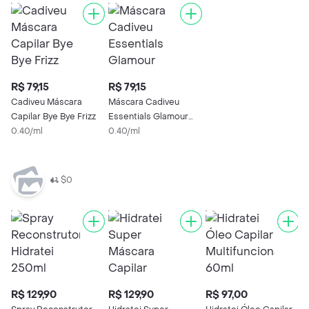
R$ 79,15
R$ 79,15
Cadiveu Máscara
Máscara Cadiveu
Capilar Bye Bye Frizz
Essentials Glamour
0.40/ml
200ml
0.40/ml
$0
R$ 129,90
R$ 129,90
R$ 97,00