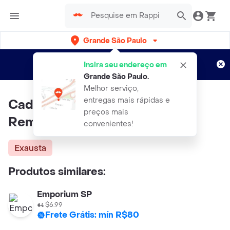
Grande São Paulo
Cadastre-se
Novo no Rappi?
e aproveite...
Insira seu endereço em
Entregas grátis por 15 dias!
Aplicam T&C
Grande São Paulo
.
Melhor serviço,
entregas mais rápidas e
Cadiveu Serum Essentials Hair
preços mais
Remedy Sos
convenientes!
Exausta
Produtos similares:
Emporium SP
$6.99
Frete Grátis: mín R$80