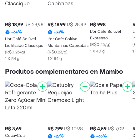
R$ 18,99
R$ 28,98
R$ 18,99
R$ 28,49
R$ 9,98
R$ 
L'or Café Solúvel
Lór
-
34
%
-
33
%
Expresso
Int
L'or Café Solúvel
L'or Cafe Solúvel
(
R$0.25/g
)
(
R$
Liofilizado Classique
Montanhas Capixabas
1 X 40 g
1 X 
(
R$0.23/g
)
(
R$0.23/g
)
1 X 84 g
1 X 84 g
Produtos complementares en Mambo
R$ 3,69
R$ 7,99
R$ 10,98
R$ 4,59
R$ 7,09
R$ 
Coca-Cola
Da 
-
27
%
-
35
%