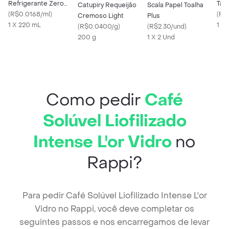
Refrigerante Zero
Tap
Catupiry Requeijão
Scala Papel Toalha
Açúcar Mini Lata
(
R$0.0168/ml
)
(
R$
Cremoso Light
Plus
220ml
1 X 220 mL
1 X
(
R$0.0400/g
)
(
R$2.30/und
)
200 g
1 X 2 Und
Como pedir
Café
Solúvel Liofilizado
Intense L'or Vidro
no
Rappi?
Para pedir Café Solúvel Liofilizado Intense L'or
Vidro no Rappi, você deve completar os
seguintes passos e nos encarregamos de levar