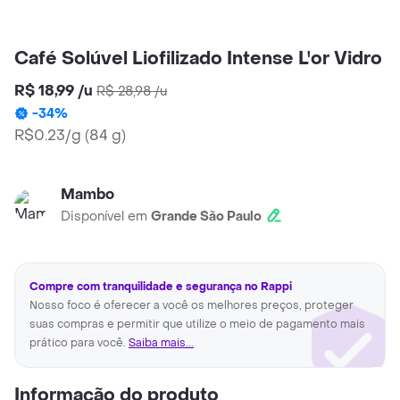
Café Solúvel Liofilizado Intense L'or Vidro
R$ 18,99
/
u
R$ 28,98
/
u
-
34
%
R$0.23/g
(
84 g
)
Mambo
Disponível em
Grande São Paulo
Compre com tranquilidade e segurança no Rappi
Nosso foco é oferecer a você os melhores preços, proteger
suas compras e permitir que utilize o meio de pagamento mais
prático para você.
Saiba mais...
Informação do produto