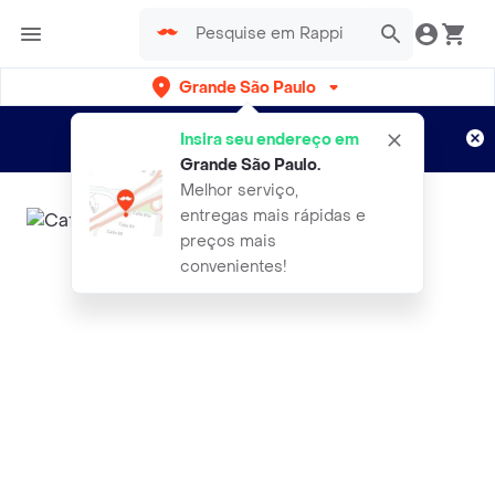
Grande São Paulo
Cadastre-se
Novo no Rappi?
e aproveite...
Insira seu endereço em
Entregas grátis por 15 dias!
Aplicam T&C
Grande São Paulo
.
Melhor serviço,
entregas mais rápidas e
preços mais
convenientes!