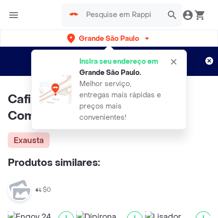
Grande São Paulo
Cadastre-se
Novo no Rappi?
e aproveite...
Insira seu endereço em
Entregas grátis por 15 dias!
Aplicam T&C
Grande São Paulo
.
Melhor serviço,
entregas mais rápidas e
Cafilisador Farmasa 16
preços mais
Comprimidos
convenientes!
Exausta
Produtos similares:
$0