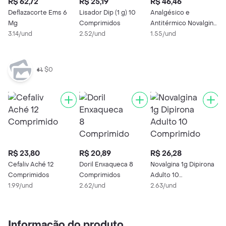
R$ 62,72
R$ 25,19
R$ 46,46
R
Deflazacorte Ems 6
Lisador Dip (1 g) 10
Analgésico e
D
Mg
Comprimidos
Antitérmico Novalgina
M
3.14/und
2.52/und
500mg 30
1.55/und
C
1
Comprimidos
$0
R$ 23,80
R$ 20,89
R$ 26,28
R
Cefaliv Aché 12
Doril Enxaqueca 8
Novalgina 1g Dipirona
L
Comprimidos
Comprimidos
Adulto 10
1.99/und
2.62/und
Comprimidos
2.63/und
3
Informação do produto