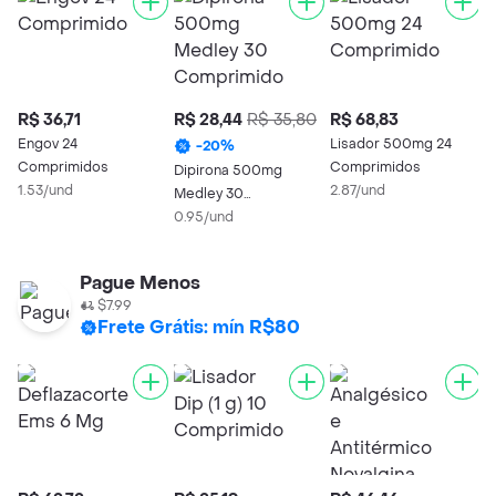
R$ 36,71
R$ 28,44
R$ 35,80
R$ 68,83
R
Engov 24
Lisador 500mg 24
L
-
20
%
Comprimidos
Comprimidos
C
Dipirona 500mg
1.53/und
2.87/und
2
Medley 30
Comprimidos
0.95/und
Pague Menos
$7.99
Frete Grátis: mín R$80