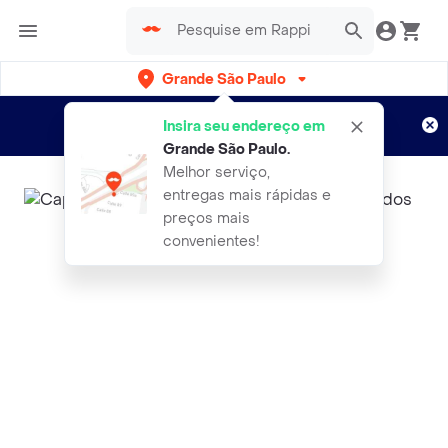
Grande São Paulo
Cadastre-se
Novo no Rappi?
e aproveite...
Insira seu endereço em
Entregas grátis por 15 dias!
Aplicam T&C
Grande São Paulo
.
Melhor serviço,
entregas mais rápidas e
preços mais
convenientes!