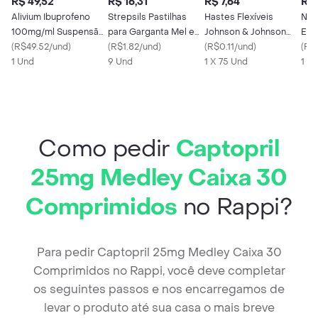
R$ 49,52
R$ 16,31
R$ 7,64
R$ 
Alivium Ibuprofeno
Strepsils Pastilhas
Hastes Flexíveis
Nim
100mg/ml Suspensão
para Garganta Mel e
Johnson & Johnson
EMS
de Uso Oral Frasco
(
R$49.52/und
)
Limão 8 pastilhas
(
R$1.82/und
)
Cotonetes 75
(
R$0.11/und
)
Com
(
R$
Gotejador 20ml
1 Und
(Flurbiprofeno 8.75
9 Und
unidades
1 X 75 Und
1 X 
mg)
Como pedir
Captopril
25mg Medley Caixa 30
Comprimidos
no Rappi?
Para pedir Captopril 25mg Medley Caixa 30
Comprimidos no Rappi, você deve completar
os seguintes passos e nos encarregamos de
levar o produto até sua casa o mais breve