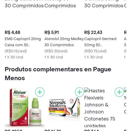
R$ 4,48
R$ 5,91
R$ 22,43
R$ 
EMS Captopril 25mg
Atenolol 25mg Medley
Captopril Germed
Ate
Caixa com 30
30 Comprimidos
50mg 30
30 
Comprimidos
(
R$0.15/und
)
(
R$0.20/und
)
Comprimidos
(
R$0.75/und
)
(
R$
1 X 30 Und
1 X 30 Und
1 X 30 Und
1 X
Produtos complementares en Pague
Menos