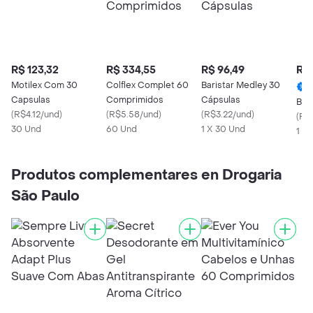
R$ 123,32
R$ 334,55
R$ 96,49
R$ 
Motilex Com 30
Colflex Complet 60
Baristar Medley 30
Capsulas
Comprimidos
Cápsulas
Ben
(
R$4.12/und
)
(
R$5.58/und
)
(
R$3.22/und
)
(
R$
30 Und
60 Und
1 X 30 Und
1 X
Produtos complementares en Drogaria
São Paulo