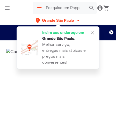
Grande São Paulo
Cadastre-se
Novo no Rappi?
e aproveite...
Insira seu endereço em
Entregas grátis por 15 dias!
Aplicam T&C
Grande São Paulo
.
Melhor serviço,
entregas mais rápidas e
preços mais
convenientes!