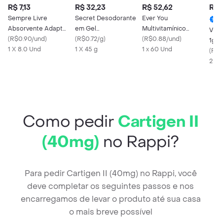
R$ 7,13
R$ 32,23
R$ 52,62
R$ 
Sempre Livre
Secret Desodorante
Ever You
Absorvente Adapt
em Gel
Multivitamínico
Vit
Plus Suave Com Abas
(
R$0.90/und
)
Antitranspirante
(
R$0.72/g
)
Cabelos e Unhas 60
(
R$0.88/und
)
1g 
1 X 8.0 Und
Aroma Cítrico
1 X 45 g
Comprimidos
1 x 60 Und
30 
(
R$
Efe
2 U
Como pedir
Cartigen II
(40mg)
no Rappi?
Para pedir Cartigen II (40mg) no Rappi, você
deve completar os seguintes passos e nos
encarregamos de levar o produto até sua casa
o mais breve possível