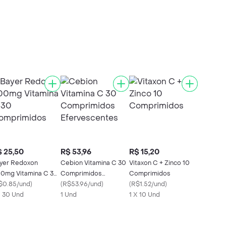
 25,50
R$ 53,96
R$ 15,20
yer Redoxon
Cebion Vitamina C 30
Vitaxon C + Zinco 10
0mg Vitamina C 30
Comprimidos
Comprimidos
mprimidos
$0.85/und
)
Efervescentes
(
R$53.96/und
)
(
R$1.52/und
)
X 30 Und
1 Und
1 X 10 Und