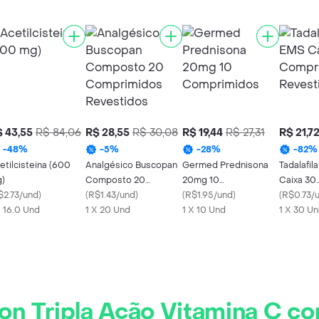
 43,55
R$ 84,06
R$ 28,55
R$ 30,08
R$ 19,44
R$ 27,31
R$ 21,7
-
48
%
-
5
%
-
28
%
-
82
%
etilcisteina (600
Analgésico Buscopan
Germed Prednisona
Tadalafi
)
Composto 20
20mg 10
Caixa 30
$2.73/und
)
Comprimidos
(
R$1.43/und
)
Comprimidos
(
R$1.95/und
)
Comprim
(
R$0.73/
X 16.0 Und
Revestidos
1 X 20 Und
1 X 10 Und
Revestid
1 X 30 U
on Tripla Ação Vitamina C 