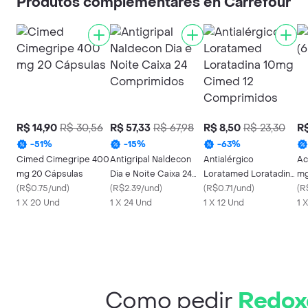
Produtos complementares en Carrefour
R$ 14,90
R$ 30,56
R$ 57,33
R$ 67,98
R$ 8,50
R$ 23,30
R$
-
51
%
-
15
%
-
63
%
Cimed Cimegripe 400
Antigripal Naldecon
Antialérgico
Ac
mg 20 Cápsulas
Dia e Noite Caixa 24
Loratamed Loratadina
mg
(
R$0.75/und
)
Comprimidos
(
R$2.39/und
)
10mg Cimed 12
(
R$0.71/und
)
(
R
1 X 20 Und
1 X 24 Und
Comprimidos
1 X 12 Und
1 
Como pedir
Redox