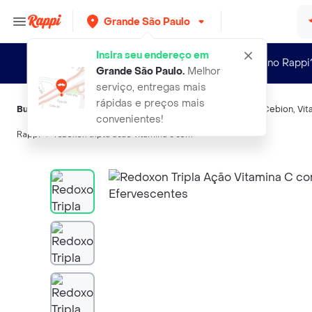
Grande São Paulo
Insira seu endereço em
Novo no Rappi
Grande São Paulo
.
Melhor
serviço, entregas mais
rápidas e preços mais
Buscas relacionadas:
Vitamínas e multivitamínas
,
Redoxon
,
Cebion
,
Vit
convenientes!
Rappi
redoxon tripla acao vitamina c com