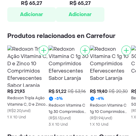
R$ 65,27
R$ 65,27
Adicionar
Adicionar
Produtos relacionados en Carrefour
R$ 21,93
R$ 51,22
R$ 53,96
R$ 19,40
R$ 20,30
R$
Redoxon Tripla Ação
Ba
-
5
%
-
4
%
Vitamina C, D e Zinco
50
Redoxon Vitamina C
Redoxon Vitamina C
10 Comprimidos
(
R$2.20/und
)
Co
(
R
1g 30 Comprimidos
1g 10 Comprimidos
Efervescentes Sabor
1 X 10 Und
1 
Efervescentes Sabor
(
R$5.13/und
)
Efervescentes Sabor
(
R$1.94/und
)
Laranja
Laranja
3 X 10 Und
Laranja
1 X 10 Und