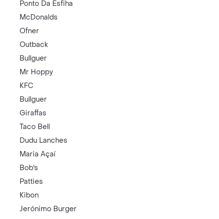
Ponto Da Esfiha
McDonalds
Ofner
Outback
Bullguer
Mr Hoppy
KFC
Bullguer
Giraffas
Taco Bell
Dudu Lanches
Maria Açaí
Bob's
Patties
Kibon
Jerónimo Burger