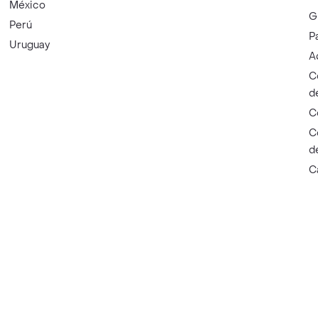
México
G
Perú
P
Uruguay
A
C
d
C
C
d
C