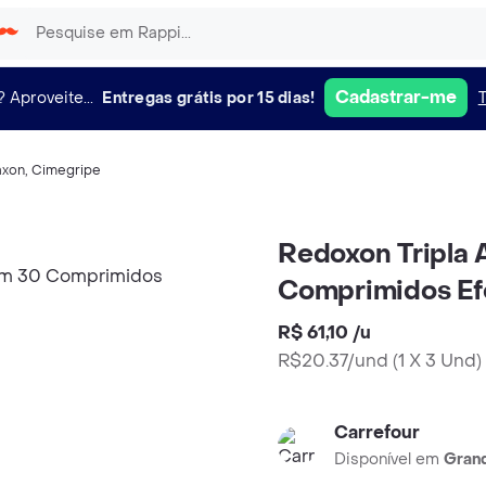
Cadastrar-me
?
Aproveite...
Entregas grátis por 15 dias!
axon
,
Cimegripe
Redoxon Tripla 
Comprimidos Ef
R$ 61,10
/
u
R$20.37/und
(
1 X 3 Und
)
Carrefour
Disponível em
Grand