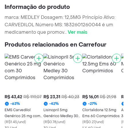
Informação do produto
marca: MEDLEY Dosagem: 12,5MG Princípio Ativo:
CARVEDILOL Número MS: 1832601260044 é um
medicamento que promov
...
Ver mais
Produtos relacionados en Carrefour
R$ 43,42
R$ 119,07
R$ 23,31
R$ 40,23
R$ 16,01
R$ 21,98
R$ 
-
63
%
-
42
%
-
27
%
EMS Carvedilol
Lisinopril 5mg
Clortalidona 12.5mg
Ate
Genérico 25 mg com
Genérico Medley 30
Ems 60 Comprimidos
30 
30 Comprimidos
(
R$1.45/und
)
Comprimidos
(
R$0.78/und
)
(
R$0.27/und
)
(
R$