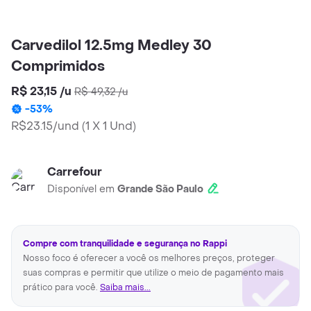
Carvedilol 12.5mg Medley 30
Comprimidos
R$ 23,15
/
u
R$ 49,32
/
u
-
53
%
R$23.15/und
(
1 X 1 Und
)
Carrefour
Disponível em
Grande São Paulo
Compre com tranquilidade e segurança no Rappi
Nosso foco é oferecer a você os melhores preços, proteger
suas compras e permitir que utilize o meio de pagamento mais
prático para você.
Saiba mais...