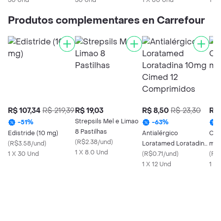
30 Und
30 Und
1 X 60 Und
1 X
Produtos complementares en Carrefour
R$ 107,34
R$ 219,39
R$ 19,03
R$ 8,50
R$ 23,30
R$ 
Strepsils Mel e Limao
-
51
%
-
63
%
8 Pastilhas
Edistride (10 mg)
Antialérgico
Cim
(
R$2.38/und
)
(
R$3.58/und
)
Loratamed Loratadina
mg 
1 X 8.0 Und
1 X 30 Und
10mg Cimed 12
(
R$0.71/und
)
(
R$
Comprimidos
1 X 12 Und
1 X