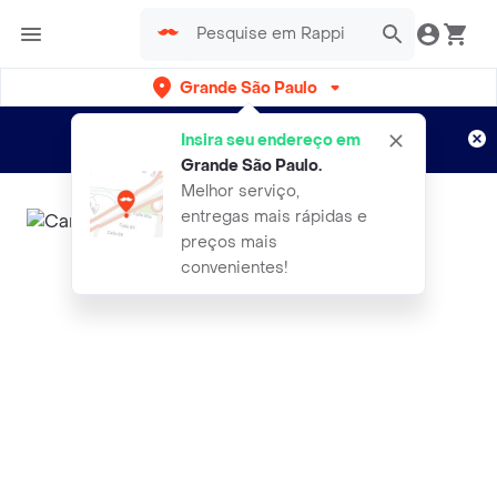
Grande São Paulo
Cadastre-se
Novo no Rappi?
e aproveite...
Insira seu endereço em
Entregas grátis por 15 dias!
Aplicam T&C
Grande São Paulo
.
Melhor serviço,
entregas mais rápidas e
preços mais
convenientes!