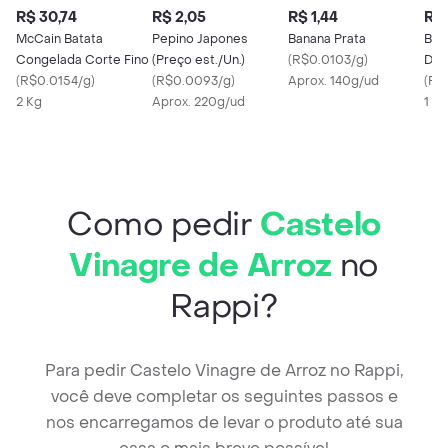
R$ 30,74
R$ 2,05
R$ 1,44
R$ 
McCain Batata
Pepino Japones
Banana Prata
Bat
Congelada Corte Fino
(Preço est./Un.)
(
R$0.0103/g
)
Des
(
R$0.0154/g
)
(
R$0.0093/g
)
Aprox. 140g/ud
Mor
(
R$
2 Kg
Aprox. 220g/ud
1 X 
Como pedir
Castelo
Vinagre de Arroz
no
Rappi?
Para pedir Castelo Vinagre de Arroz no Rappi,
você deve completar os seguintes passos e
nos encarregamos de levar o produto até sua