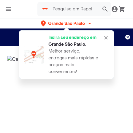
Grande São Paulo
Cadastre-se
Novo no Rappi?
e aproveite...
Insira seu endereço em
Entregas grátis por 15 dias!
Aplicam T&C
Grande São Paulo
.
Melhor serviço,
entregas mais rápidas e
preços mais
convenientes!