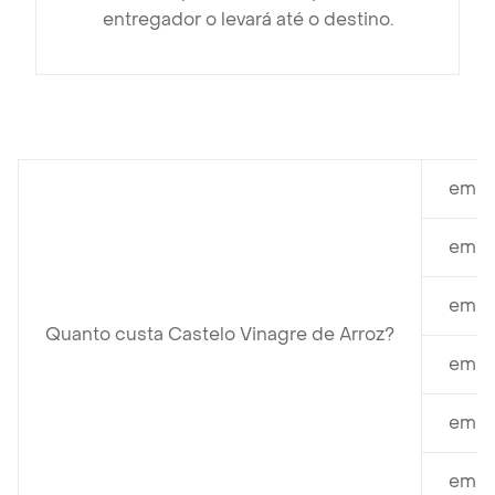
entregador o levará até o destino.
em E
em Ca
em Pã
Quanto custa Castelo Vinagre de Arroz?
em S
em M
em M