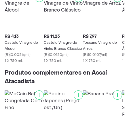
R$ 4,13
R$ 11,23
R$ 7,97
R$ 
Castelo Vinagre de
Castelo Vinagre de
Toscano Vinagre de
Cas
Álcool
Vinho Branco Clássico
Arroz
Álc
(
R$0.0056/ml
)
(
R$0.0150/ml
)
(
R$0.0107/ml
)
(
R$
1 X 750 mL
1 X 750 mL
1 X 750 mL
1 X 
Produtos complementares en Assaí
Atacadista