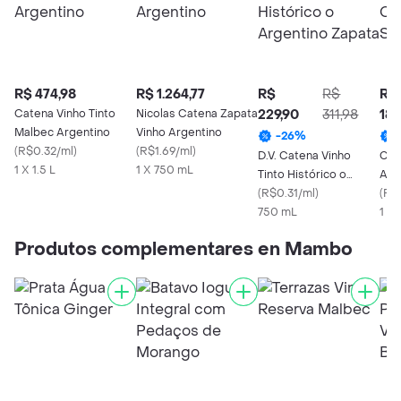
R$ 474,98
R$ 1.264,77
R$
R$
R$
Catena Vinho Tinto
Nicolas Catena Zapata
229,90
311,98
189
Malbec Argentino
Vinho Argentino
-
26
%
(
R$0.32/ml
)
(
R$1.69/ml
)
D.V. Catena Vinho
Cat
1 X 1.5 L
1 X 750 mL
Tinto Histórico o
Arg
Argentino Zapata
(
R$0.31/ml
)
Sau
(
R$
750 mL
1 X
Produtos complementares en Mambo