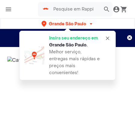
Grande São Paulo
Cadastre-se
Novo no Rappi?
e aproveite...
Insira seu endereço em
Entregas grátis por 15 dias!
Aplicam T&C
Grande São Paulo
.
Melhor serviço,
entregas mais rápidas e
preços mais
convenientes!