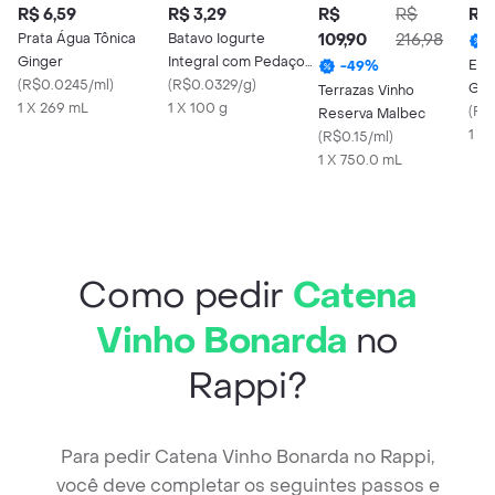
R$ 6,59
R$ 3,29
R$
R$
R$ 
Prata Água Tônica
Batavo Iogurte
109,90
216,98
Ginger
Integral com Pedaços
Esp
-
49
%
(
R$0.0245/ml
)
de Morango
(
R$0.0329/g
)
Grig
Terrazas Vinho
1 X 269 mL
1 X 100 g
Bra
(
R$
Reserva Malbec
1 x
(
R$0.15/ml
)
1 X 750.0 mL
Como pedir
Catena
Vinho Bonarda
no
Rappi?
Para pedir Catena Vinho Bonarda no Rappi,
você deve completar os seguintes passos e