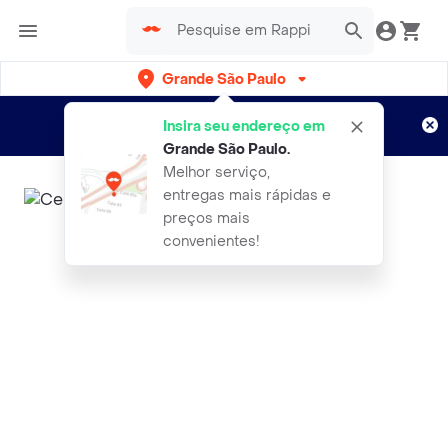
Grande São Paulo
Cadastre-se
Novo no Rappi?
e aproveite...
Insira seu endereço em
Entregas grátis por 15 dias!
Aplicam T&C
Grande São Paulo
.
Melhor serviço,
entregas mais rápidas e
preços mais
convenientes!