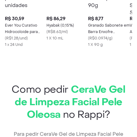
R$ 30,59
R$ 86,29
R$ 8,77
R$ 
Ever You Curativo
Hyabak (0,15%)
Granado Sabonete em
Vic
Hidrocoloide para
(
R$8.63/ml
)
Barra Enxofre
Anti
Acne 24 unidades
(
R$1.28/und
)
1 X 10 mL
Antisséptico 90g
(
R$0.0974/g
)
On 
(
R$
1 x 24 Und
1 X 90 g
48h
1 X
Como pedir
CeraVe Gel
de Limpeza Facial Pele
Oleosa
no Rappi?
Para pedir CeraVe Gel de Limpeza Facial Pele