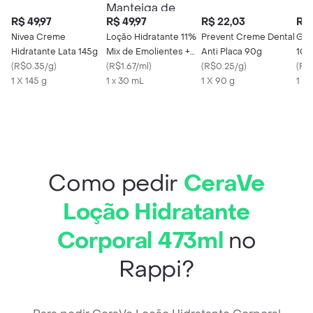
R$ 49,97
R$ 49,97
R$ 22,03
R$ 
Nivea Creme
Loção Hidratante 11%
Prevent Creme Dental
Gra
Hidratante Lata 145g
Mix de Emolientes +
Anti Placa 90g
100
(
R$0.35/g
)
5% Glicerina + 1%
(
R$1.67/ml
)
(
R$0.25/g
)
(
R$
1 X 145 g
Manteiga de Abacate
1 x 30 mL
1 X 90 g
1 X 
+ 1% Pantenol
Skincare LH-02 com
500ml
Como pedir
CeraVe
Loção Hidratante
Corporal 473ml
no
Rappi?