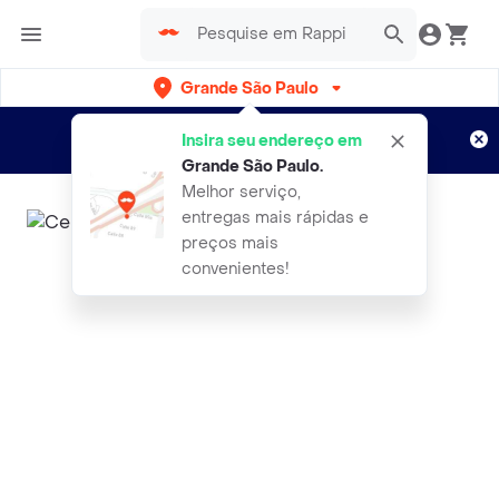
Grande São Paulo
Cadastre-se
Novo no Rappi?
e aproveite...
Insira seu endereço em
Entregas grátis por 15 dias!
Aplicam T&C
Grande São Paulo
.
Melhor serviço,
entregas mais rápidas e
preços mais
convenientes!