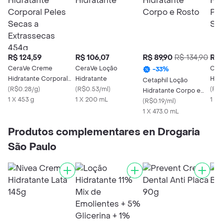
R$ 124,59
R$ 106,07
R$ 89,90
R$ 134,90
R$ 
CeraVe Creme
CeraVe Loção
Cer
-
33
%
Hidratante Corporal
Hidratante
Hid
Cetaphil Loção
Peles Secas a
(
R$0.28/g
)
(
R$0.53/ml
)
Sec
(
R$
Hidratante Corpo e
Extrassecas 454g
1 X 453 g
1 X 200 mL
20
1 X
Rosto
(
R$0.19/ml
)
1 X 473.0 mL
Produtos complementares en Drogaria
São Paulo