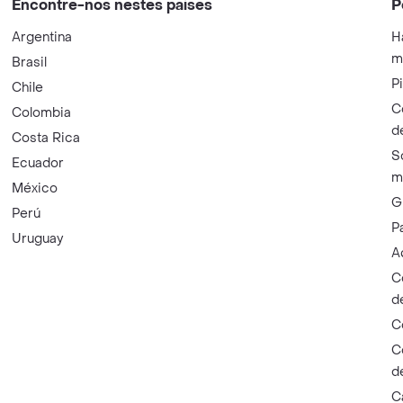
Encontre-nos nestes países
P
Argentina
H
m
Brasil
P
Chile
C
Colombia
d
Costa Rica
S
Ecuador
m
México
G
Perú
P
Uruguay
A
C
d
C
C
d
C