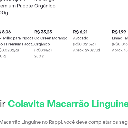
 8,06
R$ 33,25
R$ 6,21
R$ 1,99
ki Milho para Pipoca
Go Green Morango
Avocado
Limão Tah
po 1 Premium Pacote
Orgânico
(
R$0.0215/g
)
(
R$0.013
00g
$0.0202/g
)
(
R$0.14/g
)
Aprox. 290g/ud
Aprox. 1
0 g
250 g
ir
Colavita Macarrão Linguin
 Macarrão Linguine no Rappi, você deve completar os se