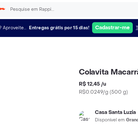
Cadastrar-me
?
Aproveite...
Entregas grátis por 15 dias!
Colavita Macarr
R$ 12,45
/
u
R$0.0249/g
(
500 g
)
Casa Santa Luzia
Disponível em
Grand