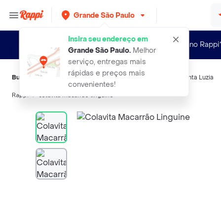
Grande São Paulo
Insira seu endereço em
Novo no Rappi
Grande São Paulo
.
Melhor
serviço, entregas mais
rápidas e preços mais
Buscas relacionadas:
Massas
,
Colavita
,
Vapza
,
Yoki
,
Casa Santa Luzia
convenientes!
Rappi
colavita macarrao linguine