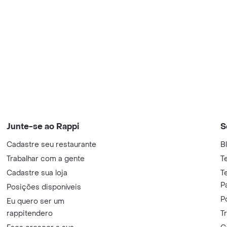
Junte-se ao Rappi
S
Cadastre seu restaurante
B
Trabalhar com a gente
T
Cadastre sua loja
T
P
Posições disponíveis
P
Eu quero ser um
rappitendero
T