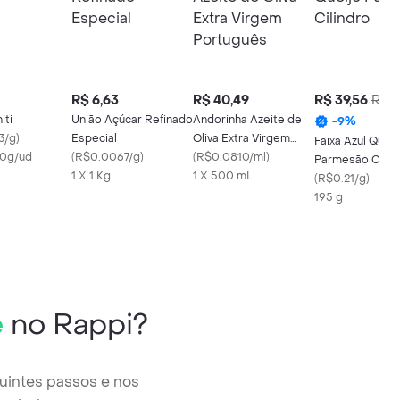
R$ 6,63
R$ 40,49
R$ 39,56
R$ 4
iti
União Açúcar Refinado
Andorinha Azeite de
-
9
%
3/g
)
Especial
Oliva Extra Virgem
Faixa Azul Queij
50g/ud
(
R$0.0067/g
)
Português
(
R$0.0810/ml
)
Parmesão Cilin
1 X 1 Kg
1 X 500 mL
(
R$0.21/g
)
195 g
e
no Rappi?
guintes passos e nos