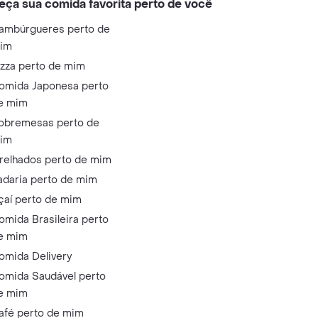
eça sua comida favorita perto de você
ambúrgueres perto de
im
izza perto de mim
omida Japonesa perto
e mim
obremesas perto de
im
relhados perto de mim
adaria perto de mim
çaí perto de mim
omida Brasileira perto
e mim
omida Delivery
omida Saudável perto
e mim
afé perto de mim