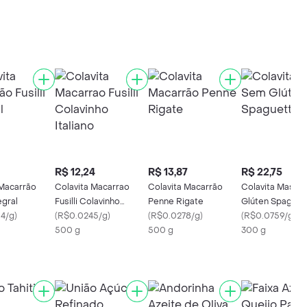
R$ 12,24
R$ 13,87
R$ 22,75
 Macarrão
Colavita Macarrao
Colavita Macarrão
Colavita Massa
tegral
Fusilli Colavinho
Penne Rigate
Glúten Spaguet
4/g
)
Italiano
(
R$0.0245/g
)
(
R$0.0278/g
)
(
R$0.0759/g
)
500 g
500 g
300 g