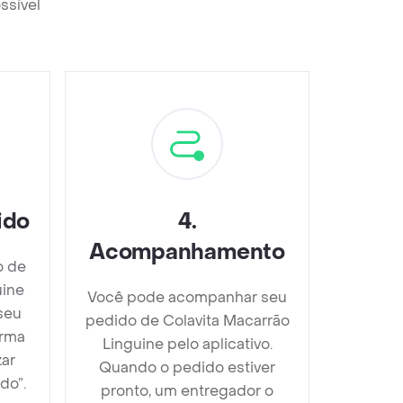
ssível
ido
4
.
Acompanhamento
o de
uine
Você pode acompanhar seu
seu
pedido de Colavita Macarrão
orma
Linguine pelo aplicativo.
zar
Quando o pedido estiver
do”.
pronto, um entregador o