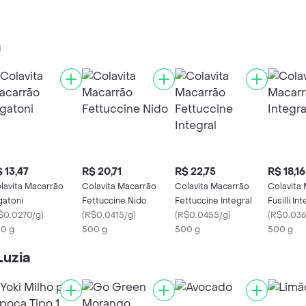
a
 13,47
R$ 20,71
R$ 22,75
R$ 18,16
lavita Macarrão
Colavita Macarrão
Colavita Macarrão
Colavita
gatoni
Fettuccine Nido
Fettuccine Integral
Fusilli In
$0.0270/g
)
(
R$0.0415/g
)
(
R$0.0455/g
)
(
R$0.036
0 g
500 g
500 g
500 g
Luzia