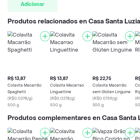
Adicionar
Produtos relacionados en Casa Santa Luzi
R$ 13,87
R$ 13,87
R$ 22,75
R$
Colavita Macarrão
Colavita Macarrao
Colavita Macarrão
Co
Spaghetti
Linguettine
sem Glúten Linguine
Ri
(
R$0.0278/g
)
(
R$0.0278/g
)
(
R$0.0759/g
)
(
R
500 g
500 g
300 g
50
Produtos complementares en Casa Santa 