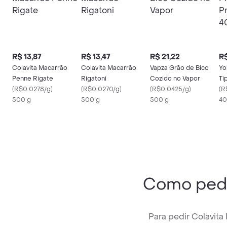
R$ 13,87
R$ 13,47
R$ 21,22
R$
Colavita Macarrão
Colavita Macarrão
Vapza Grão de Bico
Yo
Penne Rigate
Rigatoni
Cozido no Vapor
Ti
(
R$0.0278/g
)
(
R$0.0270/g
)
(
R$0.0425/g
)
4
(
R
500 g
500 g
500 g
40
Como ped
Para pedir Colavita