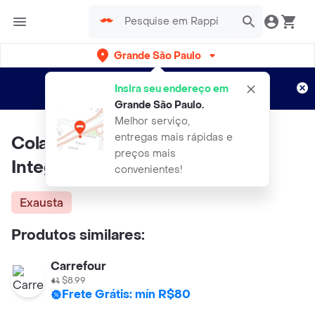
Grande São Paulo
Cadastre-se
Novo no Rappi?
e aproveite...
Insira seu endereço em
Entregas grátis por 15 dias!
Aplicam T&C
Grande São Paulo
.
Melhor serviço,
entregas mais rápidas e
Colavita Rigatoni Macarrão
preços mais
Integral
convenientes!
Exausta
Produtos similares:
Carrefour
$8.99
Frete Grátis: mín R$80