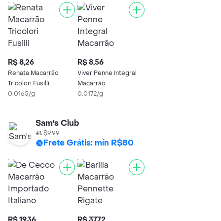
R$ 8,26
R$ 8,56
Renata Macarrão
Viver Penne Integral
Tricolori Fusilli
Macarrão
0.0165/g
0.0172/g
Sam's Club
$9.99
Frete Grátis: mín R$80
R$ 19,36
R$ 37,72