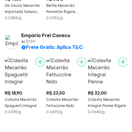
De Cecco Macarrão
Barilla Macarrão
Importado Italiano
Pennette Rigate
Conch Rigatoni N126
0.0388/g
Integrale
0.0755/g
Empório Frei Caneca
$7.99
Frete Grátis: Aplica T&C
R$ 18,90
R$ 23,50
R$ 32,00
Colavita Macarrão
Colavita Macarrão
Colavita Macarrão
Spaguetti Integral
Fettuccine Nido
Integral Penne Rigate
0.0378/g
0.0470/g
0.0640/g