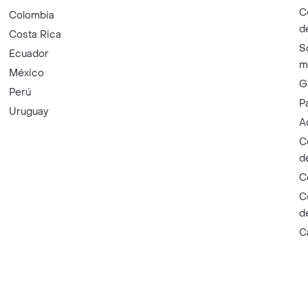
C
Colombia
d
Costa Rica
S
Ecuador
m
México
G
Perú
P
Uruguay
A
C
d
C
C
d
C