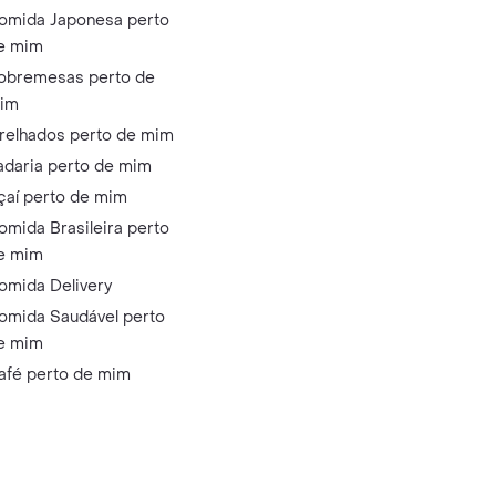
omida Japonesa perto
e mim
obremesas perto de
im
relhados perto de mim
adaria perto de mim
çaí perto de mim
omida Brasileira perto
e mim
omida Delivery
omida Saudável perto
e mim
afé perto de mim