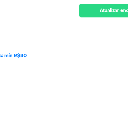
Atualizar e
is: mín R$80