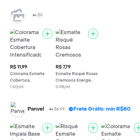
$0
R$ 11,99
R$ 7,79
Colorama Esmalte
Esmalte Risqué Rosas
Cobertura
Cremosos Energia
Intensificadora da Cor
1.50/ml
8ml
0.98/ml
8ml
Panvel
Frete Grátis: mín R$80
$6.99