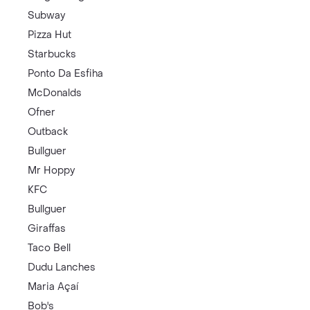
Subway
Pizza Hut
Starbucks
Ponto Da Esfiha
McDonalds
Ofner
Outback
Bullguer
Mr Hoppy
KFC
Bullguer
Giraffas
Taco Bell
Dudu Lanches
Maria Açaí
Bob's