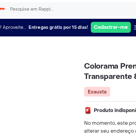
Cadastrar-me
?
Aproveite...
Entregas grátis por 15 dias!
Colorama Pren
Transparente 
Exausta
Produto indispon
No momento, este pro
alterar seu endereço