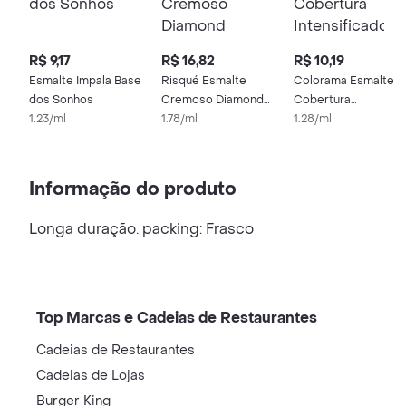
R$ 9,17
R$ 16,82
R$ 10,19
Esmalte Impala Base
Risqué Esmalte
Colorama Esmalte
dos Sonhos
Cremoso Diamond
Cobertura
1.23/ml
Gel Chá Branco 9.5ml
1.78/ml
Intensificadora da C
1.28/ml
8ml
Informação do produto
Longa duração. packing: Frasco
Top Marcas e Cadeias de Restaurantes
Cadeias de Restaurantes
Cadeias de Lojas
Burger King