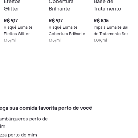
R$ 9,17
R$ 9,17
R$ 8,15
Risqué Esmalte
Risqué Esmalte
Impala Esmalte Base
Efeitos Glitter
Cobertura Brilhante
de Tratamento Seda
Granulado Rosé 8ml
1.15/ml
Technology
1.15/ml
1.09/ml
eça sua comida favorita perto de você
ambúrgueres perto de
im
izza perto de mim