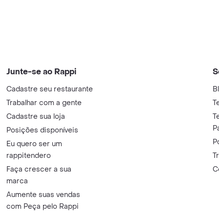
Junte-se ao Rappi
S
Cadastre seu restaurante
B
Trabalhar com a gente
T
Cadastre sua loja
T
P
Posições disponíveis
P
Eu quero ser um
rappitendero
T
Faça crescer a sua
C
marca
Aumente suas vendas
com Peça pelo Rappi