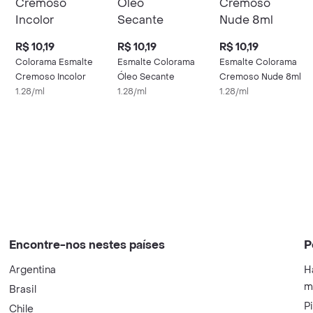
R$ 10,19
R$ 10,19
R$ 10,19
Colorama Esmalte
Esmalte Colorama
Esmalte Colorama
Cremoso Incolor
Óleo Secante
Cremoso Nude 8ml
or
1.28/ml
1.28/ml
1.28/ml
Encontre-nos nestes países
P
Argentina
H
m
Brasil
P
Chile