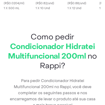
(
R$0.0204/ml
)
Comprimidos
(
R$0.82/und
)
Comprimidos
(
R$0.88/und
)
Cot
(
R$0
1 X 500 mL
1 X 10 Und
1 X 12 Und
uni
1 X
Como pedir
Condicionador Hidratei
Multifuncional 200ml
no
Rappi?
Para pedir Condicionador Hidratei
Multifuncional 200ml no Rappi, você deve
completar os seguintes passos e nos
encarregamos de levar o produto até sua casa