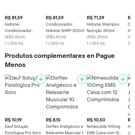
R$ 81,59
R$ 81,59
R$ 71,39
R$ 
Hidratei
Condicionador
Hidratei Shampoo
Con
Condicionador
Hidratei SHRP 200ml
Nutrição 250ml
Hidr
Nutrição 200ml
(
R$0.41/ml
)
(
R$0.41/ml
)
(
R$0.29/ml
)
200
(
R$0
1 x 200 mL
1 x 200 mL
1 x 250 mL
200
Produtos complementares en Pague
Menos
R$ 10,19
R$ 8,15
R$ 10,50
R$ 
Dauf Solução
Dorflex Analgésico e
Nimesulida 100mg
Has
Fisiológica Pro Soro
Relaxante Muscular 10
EMS Caixa com 12
Joh