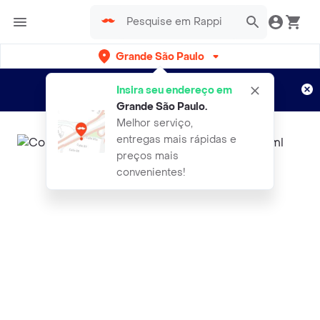
Grande São Paulo
Cadastre-se
Novo no Rappi?
e aproveite...
Insira seu endereço em
Entregas grátis por 15 dias!
Aplicam T&C
Grande São Paulo
.
Melhor serviço,
entregas mais rápidas e
preços mais
convenientes!