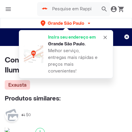
Grande São Paulo
Cadastre-se
Novo no Rappi?
e aproveite...
Insira seu endereço em
Entregas grátis por 15 dias!
Aplicam T&C
Grande São Paulo
.
Melhor serviço,
entregas mais rápidas e
Condicionador Phytoervas
preços mais
Iluminador 250ml
convenientes!
Exausta
Produtos similares:
$0