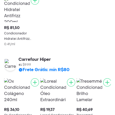
R$ 81,50
Condicionador
Hidratei Antifrizz
200ml
0.41/ml
Carrefour Hiper
$9.99
Frete Grátis: mín R$80
R$ 36,10
R$ 19,37
R$ 40,69
R