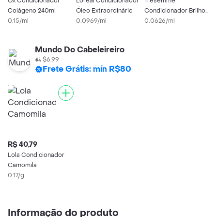
Ox Condicionador
Loreal Condicionador
Tresemmé
C
Colágeno 240ml
Óleo Extraordinário
Condicionador Brilho
H
0.15/ml
0.0969/ml
Lamelar 650ml
0.0626/ml
0
Mundo Do Cabeleireiro
$6.99
Frete Grátis: mín R$80
R$ 40,79
Lola Condicionador
Camomila
0.17/g
Informação do produto