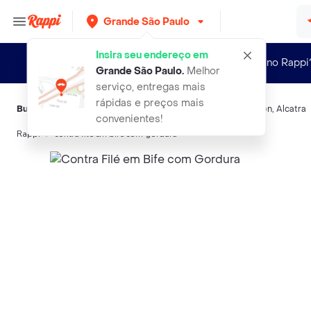
Grande São Paulo
Insira seu endereço em
Novo no Rappi
Grande São Paulo
.
Melhor
serviço, entregas mais
rápidas e preços mais
Buscas relacionadas:
Carne
,
Sem Trademark
,
Sua
,
Filé Mignon
,
Alcatra
convenientes!
Rappi
contra file em bife com gordura