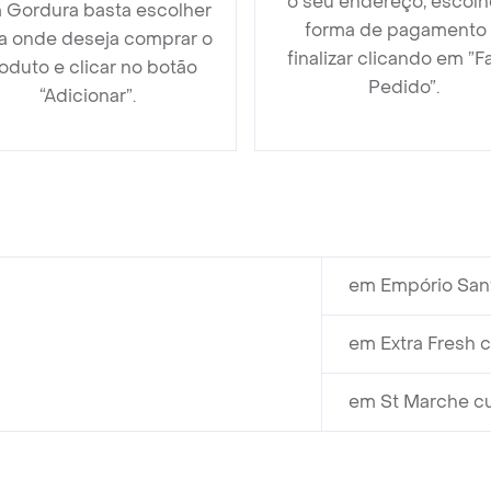
o seu endereço, escolh
 Gordura basta escolher
forma de pagamento
ja onde deseja comprar o
finalizar clicando em ”F
oduto e clicar no botão
Pedido”.
“Adicionar”.
em Empório Santa
em Extra Fresh c
em St Marche cu