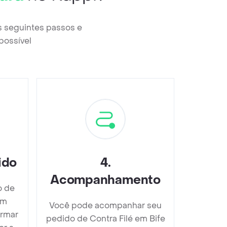
s seguintes passos e
possível
ido
4
.
Acompanhamento
o de
om
Você pode acompanhar seu
irmar
pedido de Contra Filé em Bife