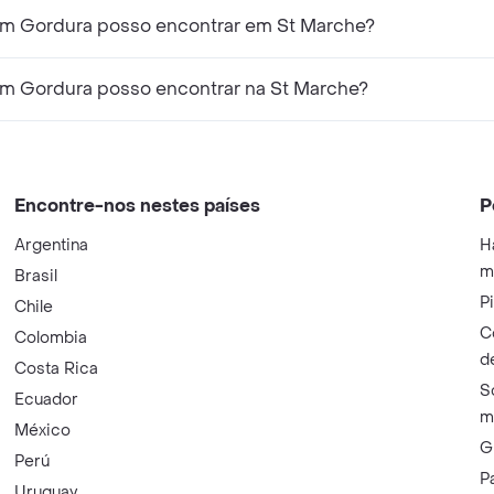
om Gordura posso encontrar em St Marche?
com Gordura posso encontrar na St Marche?
Encontre-nos nestes países
P
Argentina
H
m
Brasil
P
Chile
C
Colombia
d
Costa Rica
S
Ecuador
m
México
G
Perú
P
Uruguay