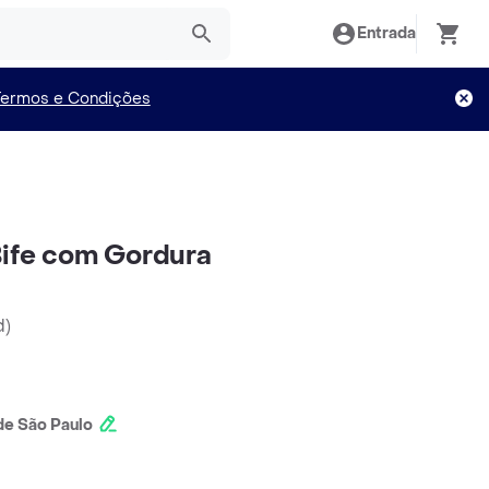
Entrada
Termos e Condições
Bife com Gordura
d
)
e São Paulo