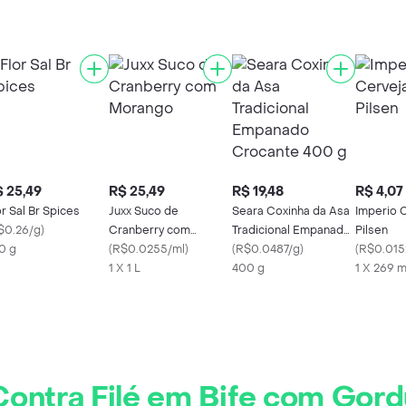
 25,49
R$ 25,49
R$ 19,48
R$ 4,07
or Sal Br Spices
Juxx Suco de
Seara Coxinha da Asa
Imperio 
$0.26/g
)
Cranberry com
Tradicional Empanado
Pilsen
0 g
Morango
(
R$0.0255/ml
)
Crocante 400 g
(
R$0.0487/g
)
(
R$0.015
1 X 1 L
400 g
1 X 269 
Contra Filé em Bife com Gord