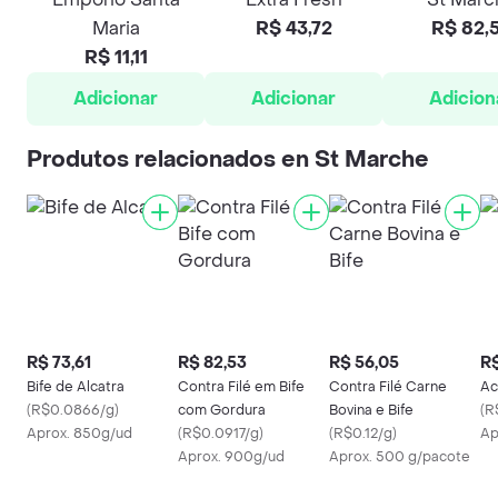
Maria
R$ 43,72
R$ 82,
R$ 11,11
Adicionar
Adicionar
Adicion
Produtos relacionados en St Marche
R$ 73,61
R$ 82,53
R$ 56,05
R$
Bife de Alcatra
Contra Filé em Bife
Contra Filé Carne
Ac
(
R$0.0866/g
)
com Gordura
Bovina e Bife
(
R
Aprox. 850g/ud
(
R$0.0917/g
)
(
R$0.12/g
)
Ap
Aprox. 900g/ud
Aprox. 500 g/pacote