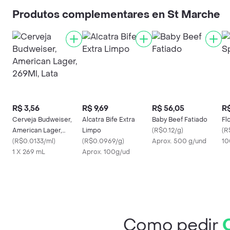
Produtos complementares en St Marche
R$ 3,56
R$ 9,69
R$ 56,05
R$
Cerveja Budweiser,
Alcatra Bife Extra
Baby Beef Fatiado
Fl
American Lager,
Limpo
(
R$0.12/g
)
(
R
269Ml, Lata
(
R$0.0133/ml
)
(
R$0.0969/g
)
Aprox. 500 g/und
10
1 X 269 mL
Aprox. 100g/ud
Como pedir