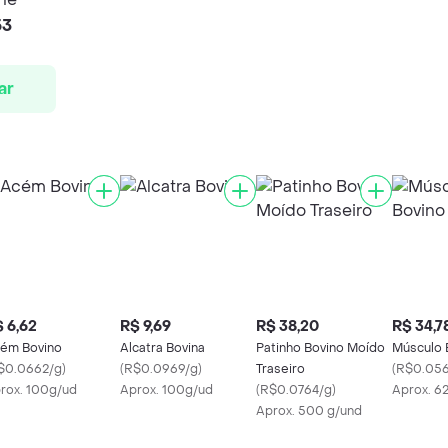
53
ar
 6,62
R$ 9,69
R$ 38,20
R$ 34,7
ém Bovino
Alcatra Bovina
Patinho Bovino Moído
Músculo 
$0.0662/g
)
(
R$0.0969/g
)
Traseiro
(
R$0.056
rox. 100g/ud
Aprox. 100g/ud
(
R$0.0764/g
)
Aprox. 6
Aprox. 500 g/und