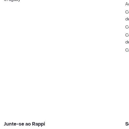
A
C
d
C
C
d
C
Junte-se ao Rappi
S