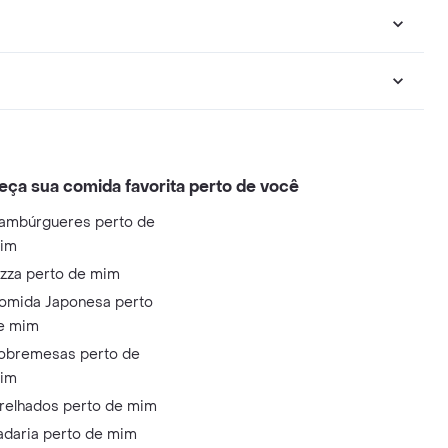
eça sua comida favorita perto de você
ambúrgueres perto de
im
izza perto de mim
omida Japonesa perto
e mim
obremesas perto de
im
relhados perto de mim
adaria perto de mim