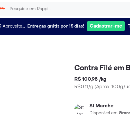
Cadastrar-me
?
Aproveite...
Entregas grátis por 15 dias!
Contra Filé em 
R$ 100,98
/
kg
R$0.11/g
(
Aprox. 100g/u
St Marche
Disponível em
Grand