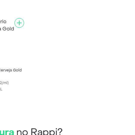
Cerveja Gold
2/ml
)
mL
ura
no Rappi?