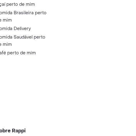
çaí perto de mim
omida Brasileira perto
e mim
omida Delivery
omida Saudável perto
e mim
afé perto de mim
obre Rappi