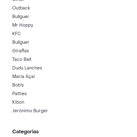
Outback
Bullguer
Mr Hoppy
KFC
Bullguer
Giraffas
Taco Bell
Dudu Lanches
Maria Açaí
Bob's
Patties
Kibon
Jerónimo Burger
Categorias