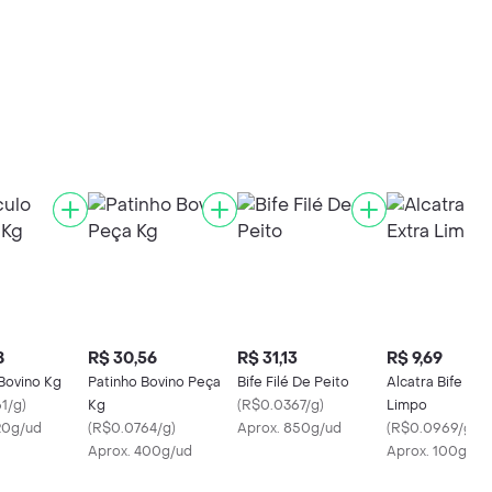
8
R$ 30,56
R$ 31,13
R$ 9,69
Bovino Kg
Patinho Bovino Peça
Bife Filé De Peito
Alcatra Bife Ext
1/g
)
Kg
(
R$0.0367/g
)
Limpo
20g/ud
(
R$0.0764/g
)
Aprox. 850g/ud
(
R$0.0969/g
)
Aprox. 400g/ud
Aprox. 100g/ud