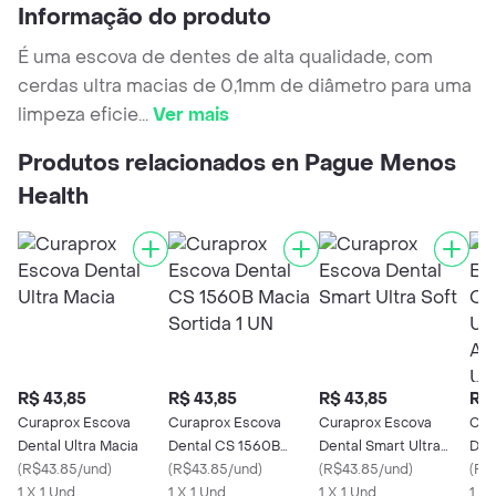
Informação do produto
É uma escova de dentes de alta qualidade, com
cerdas ultra macias de 0,1mm de diâmetro para uma
limpeza eficie
...
Ver mais
Produtos relacionados en Pague Menos
Health
R$ 43,85
R$ 43,85
R$ 43,85
R$ 
Curaprox Escova
Curaprox Escova
Curaprox Escova
Cur
Dental Ultra Macia
Dental CS 1560B
Dental Smart Ultra
Den
(
R$43.85/und
)
Macia Sortida 1 UN
(
R$43.85/und
)
Soft
(
R$43.85/und
)
Ultr
(
R$4
1 X 1 Und
1 X 1 Und
1 X 1 Und
Atl
1 X 