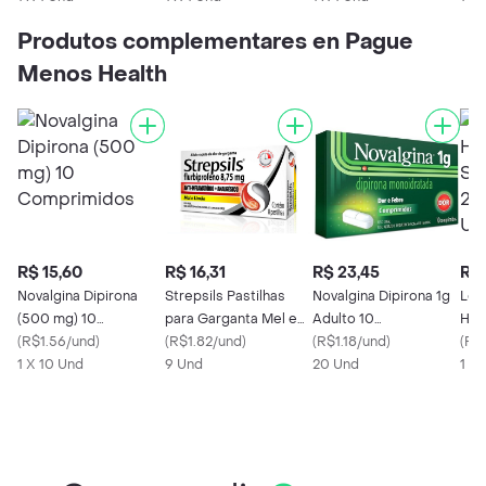
Produtos complementares en Pague
Menos Health
R$ 15,60
R$ 16,31
R$ 23,45
R$ 
Novalgina Dipirona
Strepsils Pastilhas
Novalgina Dipirona 1g
Len
(500 mg) 10
para Garganta Mel e
Adulto 10
Hig
Comprimidos
(
R$1.56/und
)
Limão 8 pastilhas
(
R$1.82/und
)
Comprimidos
(
R$1.18/und
)
Lim
(
R$
1 X 10 Und
(Flurbiprofeno 8.75
9 Und
20 Und
Und
1 X
mg)