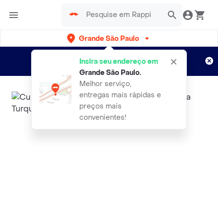
Grande São Paulo
Cadastre-se
Novo no Rappi?
e aproveite...
Insira seu endereço em
Entregas grátis por 15 dias!
Aplicam T&C
Grande São Paulo
.
Melhor serviço,
entregas mais rápidas e
preços mais
convenientes!