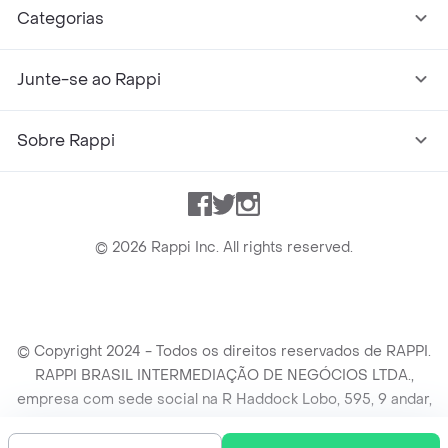
Categorias
Junte-se ao Rappi
Sobre Rappi
Facebook
Twitter
Instagram
©
2026
Rappi Inc. All rights reserved.
© Copyright 2024 - Todos os direitos reservados de RAPPI.
RAPPI BRASIL INTERMEDIAÇÃO DE NEGÓCIOS LTDA.,
empresa com sede social na R Haddock Lobo, 595, 9 andar,
conj. 91, Lado A, Cerqueira Cesar, São Paulo/SP CEP. 01414-
905, CNPJ/MF n° 26.900.161/0001-25.