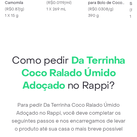
Camomila
(
R$0.0119/ml
)
para Bolo de Coco
Soc
(
R$0.87/g
)
1 X 269 mL
Cremoso
(
R$0.0308/g
)
(
R$
1 X 15 g
390 g
1 X
Como pedir
Da Terrinha
Coco Ralado Úmido
Adoçado
no Rappi?
Para pedir Da Terrinha Coco Ralado Úmido
Adoçado no Rappi, você deve completar os
seguintes passos e nos encarregamos de levar
o produto até sua casa o mais breve possível