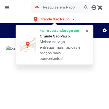
Grande São Paulo
Cadastre-se
Novo no Rappi?
e aproveite...
Insira seu endereço em
Entregas grátis por 15 dias!
Aplicam T&C
Grande São Paulo
.
Melhor serviço,
entregas mais rápidas e
preços mais
convenientes!