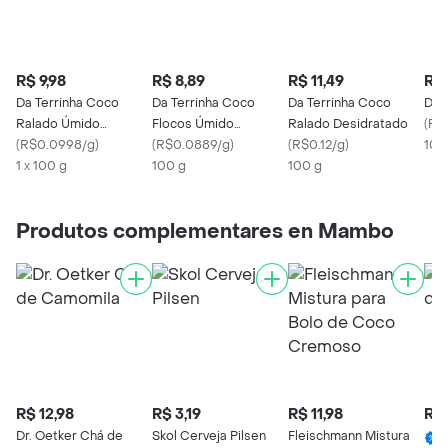
R$ 9,98
R$ 8,89
R$ 11,49
R$ 
Da Terrinha Coco
Da Terrinha Coco
Da Terrinha Coco
Duc
Ralado Úmido
Flocos Úmido
Ralado Desidratado
(
R$
Adoçado
(
R$0.0998/g
)
Adoçado
(
R$0.0889/g
)
(
R$0.12/g
)
100
1 x 100 g
100 g
100 g
Produtos complementares en Mambo
R$ 12,98
R$ 3,19
R$ 11,98
R$ 
Dr. Oetker Chá de
Skol Cerveja Pilsen
Fleischmann Mistura