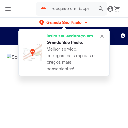
Grande São Paulo
Cadastre-se
Novo no Rappi?
e aproveite...
Insira seu endereço em
Entregas grátis por 15 dias!
Aplicam T&C
Grande São Paulo
.
Melhor serviço,
entregas mais rápidas e
preços mais
convenientes!