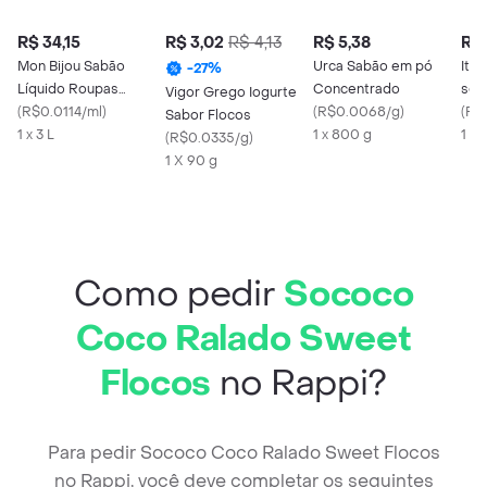
R$ 34,15
R$ 3,02
R$ 4,13
R$ 5,38
R$ 
Mon Bijou Sabão
Urca Sabão em pó
Ita
-
27
%
Líquido Roupas
Concentrado
sem
Vigor Grego Iogurte
Brancas e Coloridas
(
R$0.0114/ml
)
(
R$0.0068/g
)
(
R$
Sabor Flocos
1 x 3 L
1 x 800 g
1 X
(
R$0.0335/g
)
1 X 90 g
Como pedir
Sococo
Coco Ralado Sweet
Flocos
no Rappi?
Para pedir Sococo Coco Ralado Sweet Flocos
no Rappi, você deve completar os seguintes