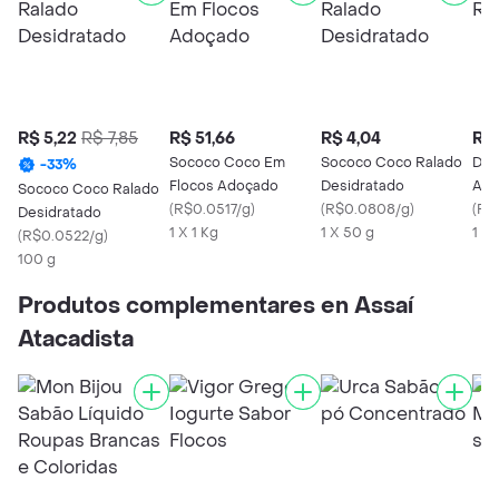
R$ 5,22
R$ 7,85
R$ 51,66
R$ 4,04
R$ 
Sococo Coco Em
Sococo Coco Ralado
Duc
-
33
%
Flocos Adoçado
Desidratado
Ado
Sococo Coco Ralado
(
R$0.0517/g
)
(
R$0.0808/g
)
(
R$
Desidratado
1 X 1 Kg
1 X 50 g
1 X 
(
R$0.0522/g
)
100 g
Produtos complementares en Assaí
Atacadista