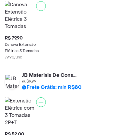
R$ 79,90
Daneva Extensão
Elétrica 3 Tomadas
2P+T Branco 10A - 5m
79.90/und
JB Materiais De Construção
$9.99
Frete Grátis: mín R$80
R$ 52,00