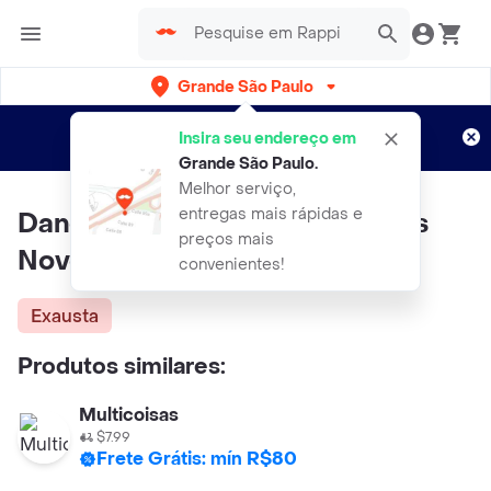
Grande São Paulo
Cadastre-se
Novo no Rappi?
e aproveite...
Insira seu endereço em
Entregas grátis por 15 dias!
Aplicam T&C
Grande São Paulo
.
Melhor serviço,
entregas mais rápidas e
Daneva Benjamim com 3 Saídas
preços mais
Novo Padrão
convenientes!
Exausta
Produtos similares:
Multicoisas
$7.99
Frete Grátis: mín R$80