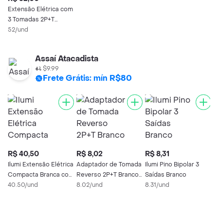
Extensão Elétrica com
3 Tomadas 2P+T
Daneva Bivolt 10A - 3m
52/und
Assaí Atacadista
$9.99
Frete Grátis: mín R$80
R$ 40,50
R$ 8,02
R$ 8,31
Ilumi Extensão Elétrica
Adaptador de Tomada
Ilumi Pino Bipolar 3
Compacta Branca com
Reverso 2P+T Branco
Saídas Branco
Cabo
40.50/und
Ilumitec 10A
8.02/und
8.31/und