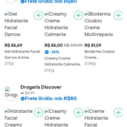
Frete Grátis: mín R$80
R$ 86,69
R$ 86,00
R$ 101,99
R$ 81,59
R
Gel Hidratante Facial
Bioderma Cicabio
H
-
15
%
Darrow Actine
Creme
M
Creamy Creme
Aquaforce 40g
2.17/g
Multirreparador
2.04/g
R
2
Hidratante Calmante
Calmante 40ml
40g
2.15/g
Drogaria Discover
$6.99
Frete Grátis: mín R$80