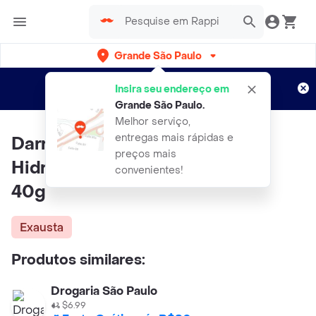
Grande São Paulo
Cadastre-se
Novo no Rappi?
e aproveite...
Insira seu endereço em
Entregas grátis por 15 dias!
Aplicam T&C
Grande São Paulo
.
Melhor serviço,
entregas mais rápidas e
Darrow Suavié Aquasensi
preços mais
Hidratante Facial Pele Sensível
convenientes!
40g
Exausta
Produtos similares:
Drogaria São Paulo
$6.99