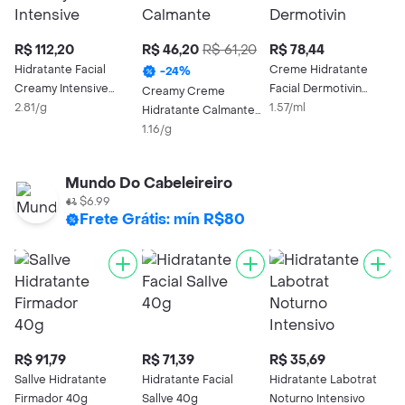
R$ 112,20
R$ 46,20
R$ 61,20
R$ 78,44
R
Hidratante Facial
Creme Hidratante
M
-
24
%
Creamy Intensive
Facial Dermotivin
H
Creamy Creme
Repair 40g
2.81/g
Benzac Oil Control
1.57/ml
R
2
Hidratante Calmante
Microbioma
1
40g
1.16/g
Equilibrado 50ml
Mundo Do Cabeleireiro
$6.99
Frete Grátis: mín R$80
R$ 91,79
R$ 71,39
R$ 35,69
Sallve Hidratante
Hidratante Facial
Hidratante Labotrat
Firmador 40g
Sallve 40g
Noturno Intensivo