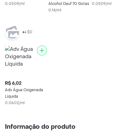
0.0509/ml
Alcohol Dauf 70 Gotas
0.0509/ml
3
0.14/ml
0
$0
R$ 6,02
Adv Água Oxigenada
Líquida
0.0602/ml
Informação do produto