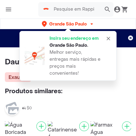
Grande São Paulo
Cadastre-se
Novo no Rappi?
e aproveite...
Insira seu endereço em
Entregas grátis por 15 dias!
Aplicam T&C
Grande São Paulo
.
Melhor serviço,
entregas mais rápidas e
Dauf Água Oxigenada
preços mais
convenientes!
Exausta
Produtos similares:
$0