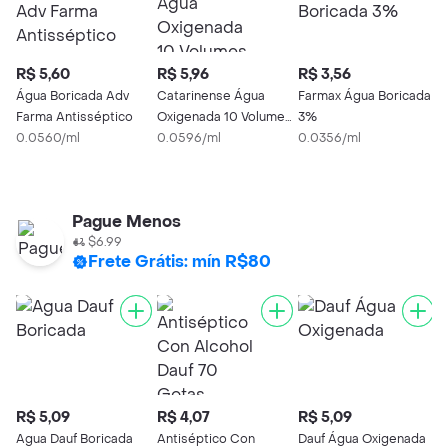
R$ 5,60
R$ 5,96
R$ 3,56
R
Água Boricada Adv
Catarinense Água
Farmax Água Boricada
Farma Antisséptico
Oxigenada 10 Volumes
3%
A
0.0560/ml
100ml
0.0596/ml
0.0356/ml
L
0
Pague Menos
$6.99
Frete Grátis: mín R$80
R$ 5,09
R$ 4,07
R$ 5,09
R
Agua Dauf Boricada
Antiséptico Con
Dauf Água Oxigenada
A