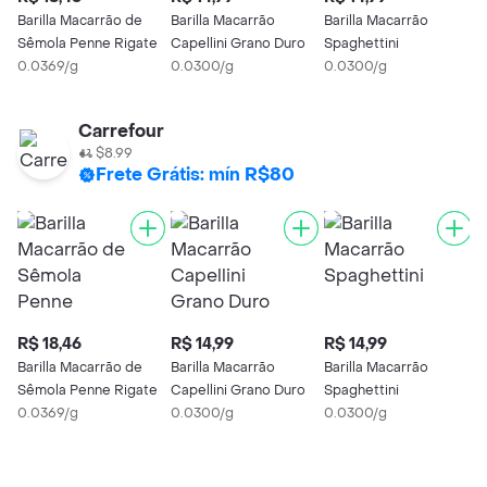
Barilla Macarrão de
Barilla Macarrão
Barilla Macarrão
B
Sêmola Penne Rigate
Capellini Grano Duro
Spaghettini
I
0.0369/g
0.0300/g
0.0300/g
0
Carrefour
$8.99
Frete Grátis: mín R$80
R$ 18,46
R$ 14,99
R$ 14,99
R
Barilla Macarrão de
Barilla Macarrão
Barilla Macarrão
B
Sêmola Penne Rigate
Capellini Grano Duro
Spaghettini
I
0.0369/g
0.0300/g
0.0300/g
0