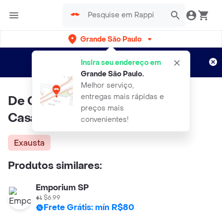
Grande São Paulo
Cadastre-se
Novo no Rappi?
e aproveite...
Insira seu endereço em
Entregas grátis por 15 dias!
Aplicam T&C
Grande São Paulo
.
Melhor serviço,
entregas mais rápidas e
De Cecco Massa Italiana
preços mais
Casareccia
convenientes!
Exausta
Produtos similares:
Emporium SP
$6.99
Frete Grátis: mín R$80