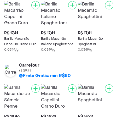
R$ 17,41
R$ 17,41
R$ 17,41
R
Barilla Macarrão
Barilla Macarrão
Barilla Macarrão
B
Capellini Grano Duro
Italiano Spaghettone
Spaghettini
S
0.0349/g
0.0349/g
0.0349/g
0
Carrefour
$9.99
Frete Grátis: mín R$80
R$ 18,46
R$ 14,99
R$ 14,99
R