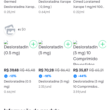
Germed
Desloratadina Xarope
Cimed Loratamed
D
Desloratadina Xarope
( 0,5mg )
Xarope 1 mg/ml 100
0
0.5mg/ml 60ml
0.25/ml
0.64/ml
ml
0.22/ml
M
0
$0
R$ 39,48
R$ 45,48
R$ 70,28
R$ 86,42
R$ 35,87
R$ 65,21
R
-
13
%
-
18
%
-
44
%
Desloratadina (0.5
Desloratadina (5 mg)
Desloratadina (5 mg)
C
mg)
2.35/und
10 Comprimidos
X
0.66/ml
Revestidos
3.59/und
m
0
Biosintética