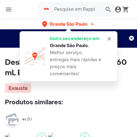
Grande São Paulo
Cadastre-se
Novo no Rappi?
e aproveite...
Insira seu endereço em
Entregas grátis por 15 dias!
Aplicam T&C
Grande São Paulo
.
Melhor serviço,
entregas mais rápidas e
Desloratadina (0.5 mg) Xarope 60
preços mais
mL Eurofarma
convenientes!
Exausta
Produtos similares:
$0