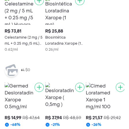
R$ 73,81
R$ 25,88
Celestamine (2 mg / 5
Biosintética
mL + 0.25 mg /5 mL)
Loratadina Xarope (1
Hypera Xarope
0.62/ml
mg)
0.26/ml
$0
R$ 14,99
R$ 47,64
R$ 37,94
R$ 48,59
R$ 21,57
R$ 29,42
R
-
68
%
-
21
%
-
26
%