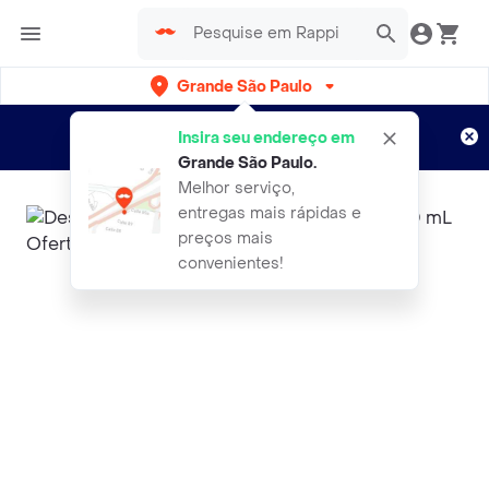
Grande São Paulo
Cadastre-se
Novo no Rappi?
e aproveite...
Insira seu endereço em
Entregas grátis por 15 dias!
Aplicam T&C
Grande São Paulo
.
Melhor serviço,
entregas mais rápidas e
preços mais
convenientes!