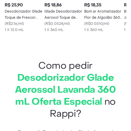
R$ 25,90
R$ 18,86
R$ 18,35
R$ 
Desodorizador Glade
Glade Desodorizador
Bom ar Aromatizador
Bom
Toque de Frescor
Aerosol Toque de
Flor de Algodão 360
Jar
Aparelho + Refil
(
R$2.16/ml
)
Maciez
(
R$0.0524/ml
)
mL
(
R$0.0510/ml
)
mL
(
R$
Lavanda
1 X 12.0 mL
1 X 360 mL
1 X 360 mL
1 X
Como pedir
Desodorizador Glade
Aerossol Lavanda 360
mL Oferta Especial
no
Rappi?