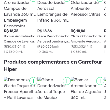
R$ 18,35
R$ 18,86
R$ 18,86
R$ 
Bom ar Aromatizador
Glade Desodorizador
Glade Odorizador de
Gla
Campos de Lavanda
Aerossol Lembranças
Ambiente Aerossol
Aer
360 mL Embalagem
(
R$0.0510/ml
)
de Infância 360 mL
(
R$0.0524/ml
)
Citrus
(
R$0.0524/ml
)
Águ
(
R$
Econômica
1 X 360.0 mL
1 X 360 mL
1 X 360 mL
1 X
Produtos complementares en Carrefour
Hiper