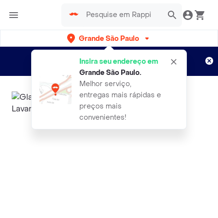
Grande São Paulo
Cadastre-se
Novo no Rappi?
e aproveite...
Insira seu endereço em
Entregas grátis por 15 dias!
Aplicam T&C
Grande São Paulo
.
Melhor serviço,
entregas mais rápidas e
preços mais
convenientes!