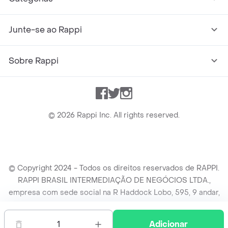
Junte-se ao Rappi
Sobre Rappi
Facebook
Twitter
Instagram
©
2026
Rappi Inc. All rights reserved.
© Copyright 2024 - Todos os direitos reservados de RAPPI.
RAPPI BRASIL INTERMEDIAÇÃO DE NEGÓCIOS LTDA.,
empresa com sede social na R Haddock Lobo, 595, 9 andar,
conj. 91, Lado A, Cerqueira Cesar, São Paulo/SP CEP. 01414-
905, CNPJ/MF n° 26.900.161/0001-25.
1
Adicionar