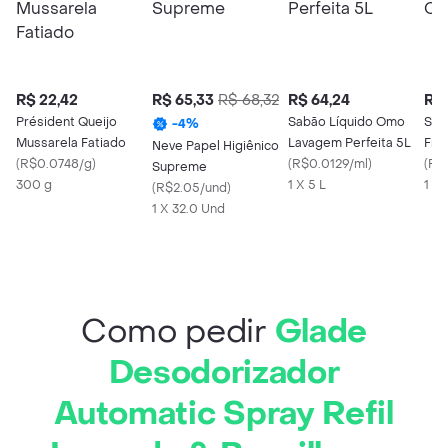
R$ 22,42
R$ 65,33
R$ 68,32
R$ 64,24
R$ 
Président Queijo
Sabão Líquido Omo
Sadi
-
4
%
Mussarela Fatiado
Lavagem Perfeita 5L
Fra
Neve Papel Higiênico
(
R$0.0748/g
)
(
R$0.0129/ml
)
(
R$
Supreme
300 g
1 X 5 L
1 Kg
(
R$2.05/und
)
1 X 32.0 Und
Como pedir
Glade
Desodorizador
Automatic Spray Refil