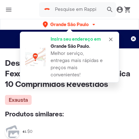
Grande São Paulo
Cadastre-se
Novo no Rappi?
e aproveite...
Insira seu endereço em
Entregas grátis por 15 dias!
Aplicam T&C
Grande São Paulo
.
Melhor serviço,
entregas mais rápidas e
Desrinite Cloridrato de
preços mais
Fexofenadina 180mg Neo Química
convenientes!
10 Comprimidos Revestidos
Exausta
Produtos similares:
$0