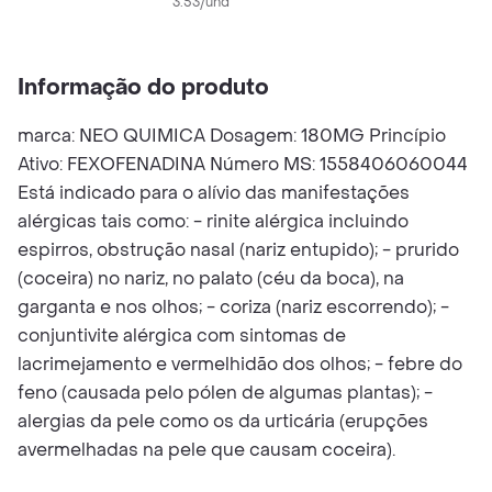
Comprimidos
3.53/und
Revestidos
Informação do produto
marca: NEO QUIMICA Dosagem: 180MG Princípio
Ativo: FEXOFENADINA Número MS: 1558406060044
Está indicado para o alívio das manifestações
alérgicas tais como: - rinite alérgica incluindo
espirros, obstrução nasal (nariz entupido); - prurido
(coceira) no nariz, no palato (céu da boca), na
garganta e nos olhos; - coriza (nariz escorrendo); -
conjuntivite alérgica com sintomas de
lacrimejamento e vermelhidão dos olhos; - febre do
feno (causada pelo pólen de algumas plantas); -
alergias da pele como os da urticária (erupções
avermelhadas na pele que causam coceira).