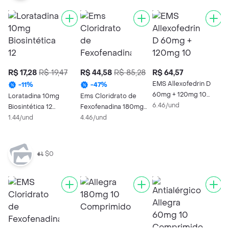
R$ 17,28
R$ 19,47
R$ 44,58
R$ 85,28
R$ 64,57
R
EMS Allexofedrin D
A
-
11
%
-
47
%
60mg + 120mg 10
6
Loratadina 10mg
Ems Cloridrato de
Comprimidos
6.46/und
C
3
Biosintética 12
Fexofenadina 180mg
Revestidos
Comprimidos
1.44/und
10 Comprimidos
4.46/und
Revestidos
$0