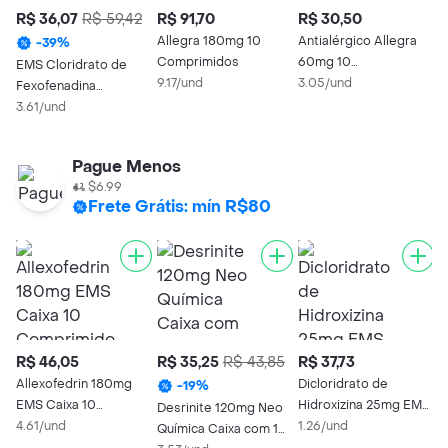
R$ 36,07
R$ 59,42
R$ 91,70
R$ 30,50
R
Allegra 180mg 10
Antialérgico Allegra
A
-
39
%
Comprimidos
60mg 10
C
EMS Cloridrato de
9.17/und
Comprimidos
3.05/und
6
Fexofenadina
Comprimido 120mg 10
3.61/und
Comprimidos
Pague Menos
$6.99
Frete Grátis: mín R$80
R$ 46,05
R$ 35,25
R$ 43,85
R$ 37,73
R
Allexofedrin 180mg
Dicloridrato de
D
-
19
%
EMS Caixa 10
Hidroxizina 25mg EMS
1
Desrinite 120mg Neo
Comprimidos
4.61/und
Caixa 30
1.26/und
R
3
Química Caixa com 10
Comprimidos
B