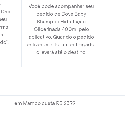
o
Você pode acompanhar seu
400ml
pedido de Dove Baby
seu
Shampoo Hidratação
orma
Glicerinada 400ml pelo
zar
aplicativo. Quando o pedido
do”.
estiver pronto, um entregador
o levará até o destino.
em Mambo custa R$ 23,79