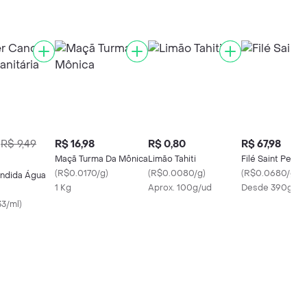
R$ 9,49
R$ 16,98
R$ 0,80
R$ 67,98
Maçã Turma Da Mônica
Limão Tahiti
Filé Saint Peter
(
R$0.0170/g
)
(
R$0.0080/g
)
(
R$0.0680/g
)
ndida Água
1 Kg
Aprox. 100g/ud
Desde 390g
3/ml
)