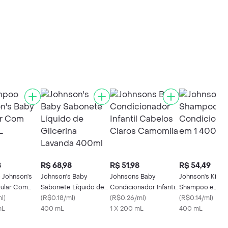
8
R$ 68,98
R$ 51,98
R$ 54,49
Johnson's
Johnson's Baby
Johnsons Baby
Johnson's Kids
ular Com
Sabonete Líquido de
Condicionador Infantil
Shampoo e
ml
)
Glicerina Lavanda
(
R$0.18/ml
)
Cabelos Claros
(
R$0.26/ml
)
Condicionador 
(
R$0.14/ml
)
mL
400ml
400 mL
Camomila
1 X 200 mL
400ml
400 mL