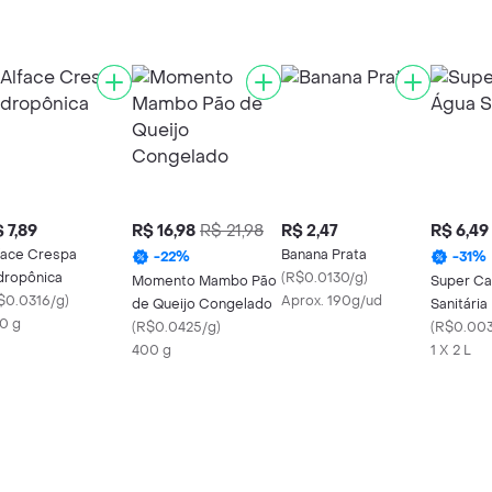
 7,89
R$ 16,98
R$ 21,98
R$ 2,47
R$ 6,49
face Crespa
Banana Prata
-
22
%
-
31
%
dropônica
(
R$0.0130/g
)
Momento Mambo Pão
Super Ca
$0.0316/g
)
Aprox. 190g/ud
de Queijo Congelado
Sanitária
0 g
(
R$0.0425/g
)
(
R$0.003
400 g
1 X 2 L