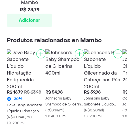
Mambo
R$ 23,79
Adicionar
Produtos relacionados en Mambo
R$ 16,79
R$ 23,98
R$ 54,98
R$ 39,98
R$
Johnson's Baby
Johnsons Baby
Co
-
30
%
Shampoo de Glicerina
Sabonete Líquido
Jo
Dove Baby Sabonete
400ml
(
R$0.14/ml
)
Glicerinado da
(
R$0.20/ml
)
Ch
(
R
Líquido Hidratação
1 X 400.0 mL
Cabeça aos Pés
1 X 200 mL
20
1 
Enriquecida 200ml
(
R$0.0840/ml
)
200ml
1 X 200 mL