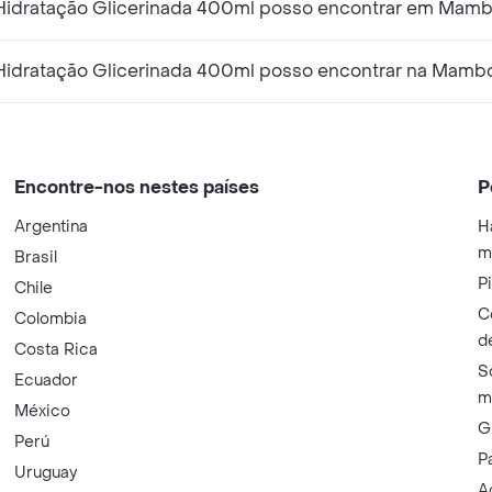
idratação Glicerinada 400ml posso encontrar em Mam
Hidratação Glicerinada 400ml posso encontrar na Mamb
Encontre-nos nestes países
P
Argentina
H
m
Brasil
P
Chile
C
Colombia
d
Costa Rica
S
Ecuador
m
México
G
Perú
P
Uruguay
A