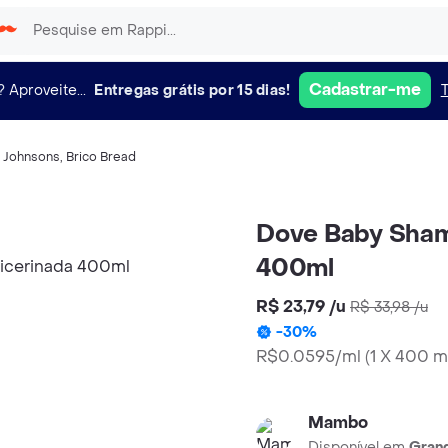
Cadastrar-me
?
Aproveite...
Entregas grátis por 15 dias!
,
Johnsons
,
Brico Bread
Dove Baby Sham
400ml
R$ 23,79
/
u
R$ 33,98
/
u
-
30
%
R$0.0595/ml
(
1 X 400 
Mambo
Disponível em
Grand