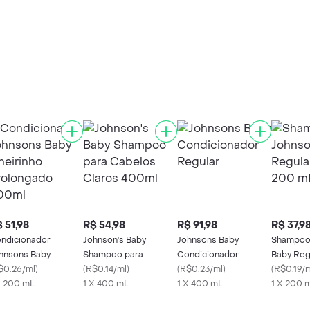
 51,98
R$ 54,98
R$ 91,98
R$ 37,9
ndicionador
Johnson's Baby
Johnsons Baby
Shampoo 
hnsons Baby
Shampoo para
Condicionador
Baby Reg
eirinho Prolongado
$0.26/ml
)
Cabelos Claros 400ml
(
R$0.14/ml
)
Regular
(
R$0.23/ml
)
200 mL
(
R$0.19/
0ml
X 200 mL
1 X 400 mL
1 X 400 mL
1 X 200 