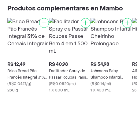
Produtos complementares en Mambo
R$ 12,49
R$ 40,98
R$ 54,98
R$
Brico Bread Pão
Facilitador Spray de
Johnsons Baby
Al
Francês Integral 31%
Passar Roupas Passe
Shampoo Infantil
Hi
de Cereais Integrais
(
R$0.0447/g
)
Bem 4 em 1 500 mL
(
R$0.0820/ml
)
Cheirinho Prolongado
(
R$0.14/ml
)
(
R
280 g
1 X 500 mL
1 X 400 mL
25