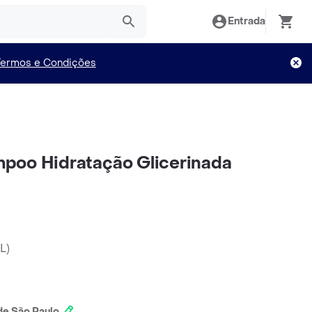
Entrada
Termos e Condições
poo Hidratação Glicerinada
mL
)
e São Paulo