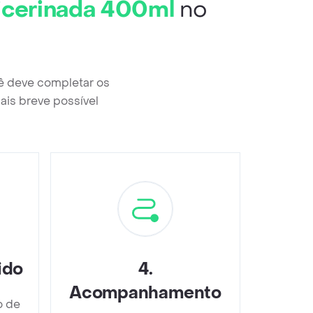
icerinada 400ml
no
ê deve completar os
ais breve possível
ido
4
.
Acompanhamento
o de