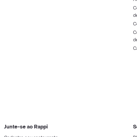
C
d
C
C
d
C
Junte-se ao Rappi
S