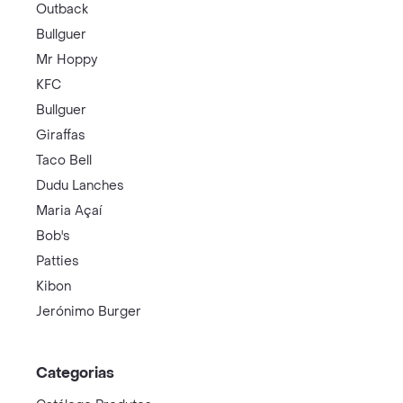
Outback
Bullguer
Mr Hoppy
KFC
Bullguer
Giraffas
Taco Bell
Dudu Lanches
Maria Açaí
Bob's
Patties
Kibon
Jerónimo Burger
Categorias