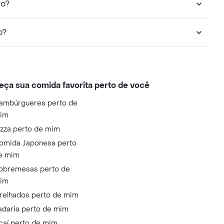
bo?
o?
eça sua comida favorita perto de você
ambúrgueres perto de
im
izza perto de mim
omida Japonesa perto
e mim
obremesas perto de
im
relhados perto de mim
adaria perto de mim
çaí perto de mim