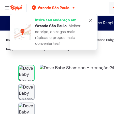
Grande São Paulo
Insira seu endereço em
Novo no Rappi
Grande São Paulo
.
Melhor
serviço, entregas mais
rápidas e preços mais
Buscas relacionadas:
Shampoo e sabonete
,
Dove Baby
,
Johnsons Baby
convenientes!
Rappi
dove baby shampoo hidratacao glicer