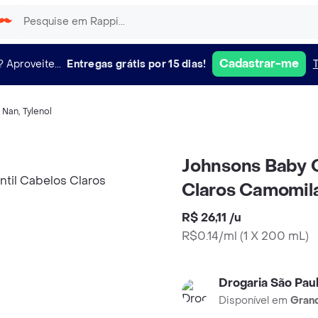
Cadastrar-me
?
Aproveite...
Entregas grátis por 15 dias!
,
Nan
,
Tylenol
Johnsons Baby C
Claros Camomil
R$ 26,11
/
u
R$0.14/ml
(
1 X 200 mL
)
Drogaria São Pau
Disponível em
Grand