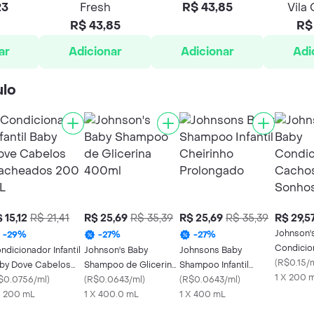
23
Fresh
R$ 43,85
Vila
R$ 43,85
R$ 
ar
Adicionar
Adicionar
Adi
ulo
 15,12
R$ 21,41
R$ 25,69
R$ 35,39
R$ 25,69
R$ 35,39
R$ 29,5
Johnson'
-
29
%
-
27
%
-
27
%
Condicio
ndicionador Infantil
Johnson's Baby
Johnsons Baby
Cachos 
(
R$0.15/
by Dove Cabelos
Shampoo de Glicerina
Shampoo Infantil
200ml
1 X 200 
cheados 200 mL
$0.0756/ml
)
400ml
(
R$0.0643/ml
)
Cheirinho Prolongado
(
R$0.0643/ml
)
X 200 mL
1 X 400.0 mL
1 X 400 mL