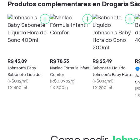
Produtos complementares en Drogaria Sã
R$ 45,89
R$ 78,53
R$ 25,49
R$
Johnson's Baby
Nanlac Fórmula Infantil
Sabonete Líquido
Sabonete Líquido
Comfor
Johnson's Baby Hora
Jo
Hora do Sono 400ml
(
R$0.12/ml
)
(
R$0.0982/g
)
do Sono 200ml
(
R$0.13/ml
)
Sh
1 X 400 mL
1 X 800 g
1 X 200 mL
40
(
R
1 