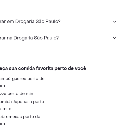
ndicionador Infantil Cabelos Claros Camomila posso encontrar em Drogaria São Paulo?
ndicionador Infantil Cabelos Claros Camomila posso encontrar na Drogaria São Paulo?
eça sua comida favorita perto de você
ambúrgueres perto de
im
izza perto de mim
omida Japonesa perto
e mim
obremesas perto de
im