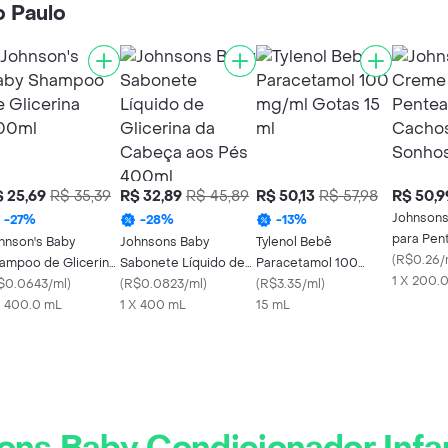
o Paulo
 25,69
R$ 35,39
R$ 32,89
R$ 45,89
R$ 50,13
R$ 57,98
R$ 50,9
Johnson
-
27
%
-
28
%
-
13
%
para Pent
hnson's Baby
Johnsons Baby
Tylenol Bebê
Cachos 
(
R$0.26/
ampoo de Glicerina
Sabonete Líquido de
Paracetamol 100
1 X 200.
0ml
$0.0643/ml
)
Glicerina da Cabeça
(
R$0.0823/ml
)
mg/ml Gotas 15 ml
(
R$3.35/ml
)
X 400.0 mL
aos Pés 400ml
1 X 400 mL
15 mL