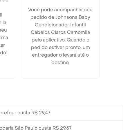
Você pode acompanhar seu
l
pedido de Johnsons Baby
ila
Condicionador Infantil
seu
Cabelos Claros Camomila
orma
pelo aplicativo. Quando o
zar
pedido estiver pronto, um
do”.
entregador o levará até o
destino.
rrefour custa R$ 29,47
ogaria São Paulo custa R$ 29,57