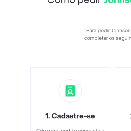
Como pedir
Johns
Para pedir Johnson
completar os seguin
1
.
Cadastre-se
Crie o seu perfil e complete o