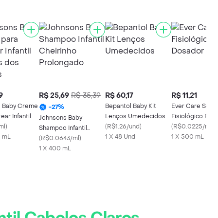
9
R$ 25,69
R$ 35,39
R$ 60,17
R$ 11,21
s Baby Creme
Bepantol Baby Kit
Ever Care Soro
-
27
%
ear Infantil
Lenços Umedecidos
Fisiológico Bico
Johnsons Baby
dos Sonhos
ml
)
(
R$1.26/und
)
Dosador 500ml
(
R$0.0225/ml
)
Shampoo Infantil
0 mL
1 X 48 Und
1 X 500 mL
Cheirinho Prolongado
(
R$0.0643/ml
)
1 X 400 mL