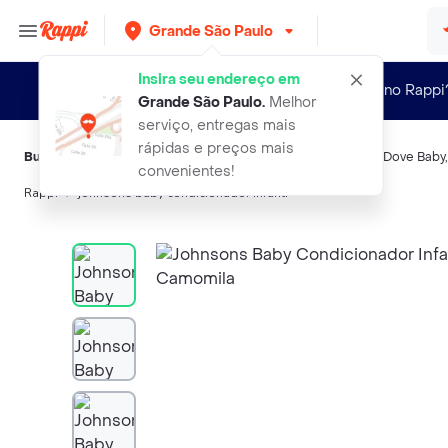
Grande São Paulo
Insira seu endereço em
Novo no Rappi
Grande São Paulo
.
Melhor
serviço, entregas mais
rápidas e preços mais
Buscas relacionadas:
Shampoo e sabonete
,
Johnsons Baby
,
Dove Baby
convenientes!
Rappi
johnsons baby condicionador infanti