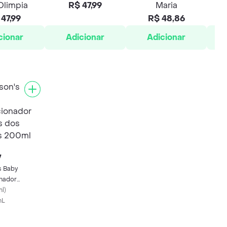
 Olimpia
R$ 47,99
Maria
47,99
R$ 48,86
cionar
Adicionar
Adicionar
7
s Baby
nador
dos Sonhos
ml
)
mL