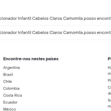
Que produtos semelhantes a Johnsons Baby Co
Que produtos relacionados a Johnsons Baby Co
Encontre-nos nestes países
P
Argentina
H
m
Brasil
P
Chile
C
Colombia
d
Costa Rica
S
Ecuador
m
México