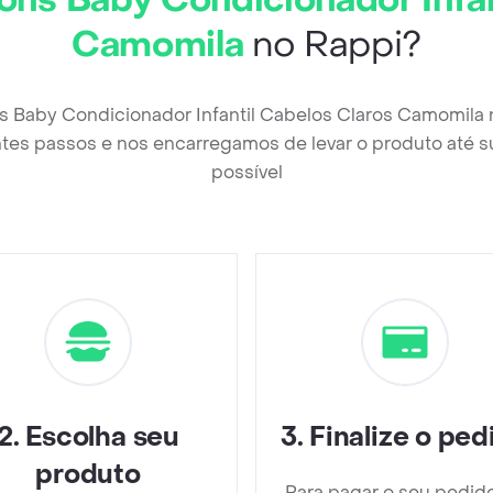
ons Baby Condicionador Infan
Camomila
no Rappi?
s Baby Condicionador Infantil Cabelos Claros Camomila 
tes passos e nos encarregamos de levar o produto até s
possível
2
.
Escolha seu
3
.
Finalize o ped
produto
Para pagar o seu pedid