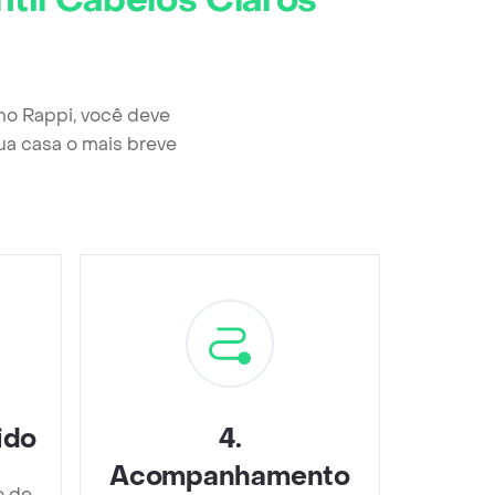
til Cabelos Claros
no Rappi, você deve
ua casa o mais breve
ido
4
.
Acompanhamento
o de