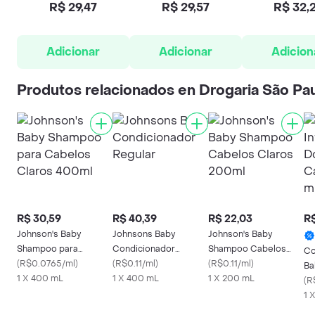
R$ 29,47
R$ 29,57
R$ 32,
Adicionar
Adicionar
Adicion
Produtos relacionados en Drogaria São Pa
R$ 30,59
R$ 40,39
R$ 22,03
R$
Johnson's Baby
Johnsons Baby
Johnson's Baby
Shampoo para
Condicionador
Shampoo Cabelos
Co
Cabelos Claros 400ml
(
R$0.0765/ml
)
Regular
(
R$0.11/ml
)
Claros 200ml
(
R$0.11/ml
)
Ba
1 X 400 mL
1 X 400 mL
1 X 200 mL
Ca
(
R
1 