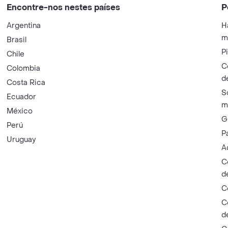
Encontre-nos nestes países
P
Argentina
H
m
Brasil
P
Chile
C
Colombia
d
Costa Rica
S
Ecuador
m
México
G
Perú
P
Uruguay
A
C
d
C
C
d