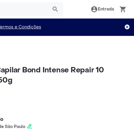
Entrada
Termos e Condições
pilar Bond Intense Repair 10
250g
lo
e São Paulo