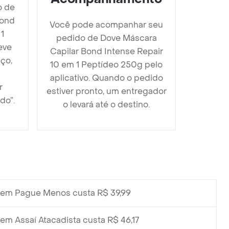
o de
Bond
Você pode acompanhar seu
1
pedido de Dove Máscara
eve
Capilar Bond Intense Repair
ço,
10 em 1 Peptídeo 250g pelo
aplicativo. Quando o pedido
r
estiver pronto, um entregador
do”.
o levará até o destino.
em Pague Menos custa R$ 39,99
em Assaí Atacadista custa R$ 46,17