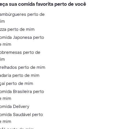
eça sua comida favorita perto de você
ambúrgueres perto de
im
izza perto de mim
omida Japonesa perto
e mim
obremesas perto de
im
relhados perto de mim
adaria perto de mim
çaí perto de mim
omida Brasileira perto
e mim
omida Delivery
omida Saudável perto
e mim