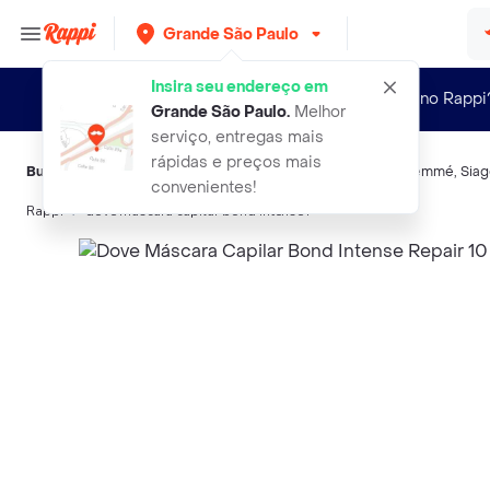
Grande São Paulo
Insira seu endereço em
Novo no Rappi
Grande São Paulo
.
Melhor
serviço, entregas mais
rápidas e preços mais
Buscas relacionadas:
Reparação e tratamento
,
Dove
,
TRESemmé
,
Sia
convenientes!
Rappi
dove mascara capilar bond intense r