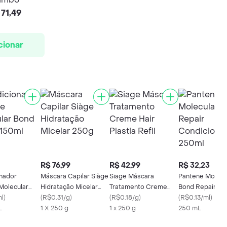
71,49
cionar
R$ 76,99
R$ 42,99
R$ 32,23
nador
Máscara Capilar Siàge
Siage Máscara
Pantene Molecu
Molecular
Hidratação Micelar
Tratamento Creme
Bond Repair
air 150ml
ml
)
250g
(
R$0.31/g
)
Hair Plastia Refil
(
R$0.18/g
)
Condicionador 
(
R$0.13/ml
)
L
1 X 250 g
1 x 250 g
250 mL