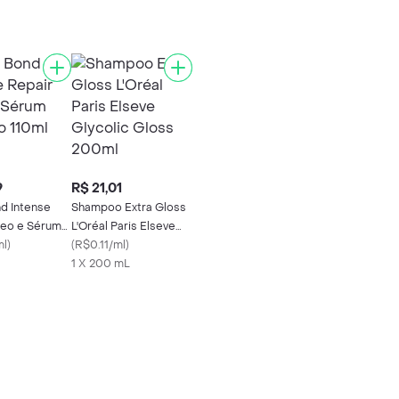
9
R$ 21,01
d Intense
Shampoo Extra Gloss
leo e Sérum
L'Oréal Paris Elseve
110ml
ml
)
Glycolic Gloss 200ml
(
R$0.11/ml
)
1 X 200 mL