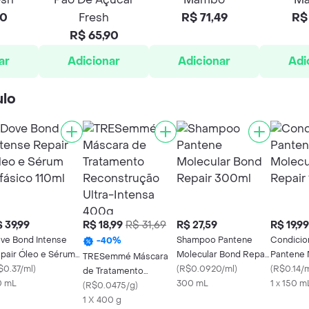
90
Fresh
R$ 71,49
R$ 
R$ 65,90
ar
Adicionar
Adicionar
Adi
ulo
 39,99
R$ 18,99
R$ 31,69
R$ 27,59
R$ 19,99
ve Bond Intense
Shampoo Pantene
Condicio
-
40
%
pair Óleo e Sérum
Molecular Bond Repair
Pantene 
TRESemmé Máscara
fásico 110ml
$0.37/ml
)
300ml
(
R$0.0920/ml
)
Bond Rep
(
R$0.14/
de Tratamento
0 mL
300 mL
1 x 150 m
Reconstrução Ultra-
(
R$0.0475/g
)
Intensa 400g
1 X 400 g