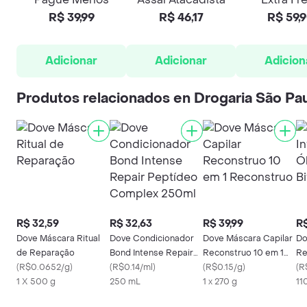
R$ 39,99
R$ 46,17
R$ 59,
Adicionar
Adicionar
Adicion
Produtos relacionados en Drogaria São Pa
R$ 32,59
R$ 32,63
R$ 39,99
R$
Dove Máscara Ritual
Dove Condicionador
Dove Máscara Capilar
Do
de Reparação
Bond Intense Repair
Reconstruo 10 em 1
Re
(
R$0.0652/g
)
Peptídeo Complex
(
R$0.14/ml
)
Reconstruo
(
R$0.15/g
)
Bi
(
R
1 X 500 g
250ml
250 mL
1 x 270 g
11