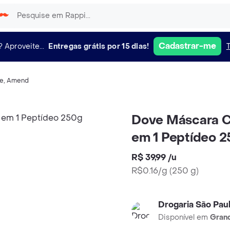
Cadastrar-me
?
Aproveite...
Entregas grátis por 15 dias!
ge
,
Amend
Dove Máscara Ca
em 1 Peptídeo 
R$ 39,99
/
u
R$0.16/g
(
250 g
)
Drogaria São Pau
Disponível em
Grand