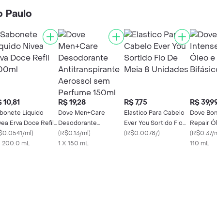
o Paulo
 10,81
R$ 19,28
R$ 7,75
R$ 39,9
bonete Líquido
Dove Men+Care
Elastico Para Cabelo
Dove Bon
vea Erva Doce Refil
Desodorante
Ever You Sortido Fio
Repair Ó
0ml
$0.0541/ml
)
Antitranspirante
(
R$0.13/ml
)
De Meia 8 Unidades
(
R$0.0078/
)
Bifásico 
(
R$0.37/
X 200.0 mL
Aerossol sem
1 X 150 mL
110 mL
Perfume 150ml