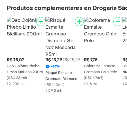
Produtos complementares en Drogaria Sã
R$ 75,07
R$ 13,29
R$ 15,29
R$ 7,75
R$
Deo Colônia Phebo
Colorama Esmalte
Sa
-
13
%
Limão Siciliano 200ml
Cremoso Chic Pele
Ni
Risqué Esmalte
(
R$0.38/ml
)
(
R$0.97/ml
)
20
(
R
Cremoso Diamond
1 X 200 mL
1 X 8 mL
1 
Gel Noz Moscada
(
R$1.40/ml
)
9.5ml
1 X 9.5 mL